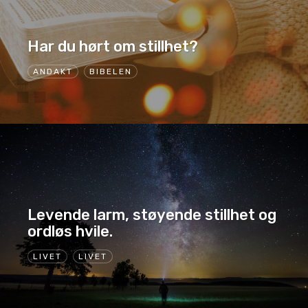
Har du hørt om stillhet?
ANDAKT
BIBELEN
Levende larm, støyende stillhet og
ordløs hvile.
LIVET
LIVET