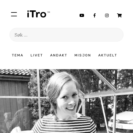
Søk
etter:
Hopp
TEMA
LIVET
ANDAKT
MISJON
AKTUELT
til
innhold