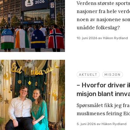
Verdens største sport
nasjoner fra hele ver
noen av nasjonene som 
unådde folkeslag?
10. juni 2026
av
Håkon Rydland
AKTUELT
MISJON
– Hvorfor driver 
misjon blant inn
Spørsmålet fikk jeg fra
muslimenes feiring Eid 
5. juni 2026
av
Håkon Rydland