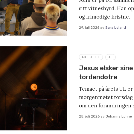
sitt vitnesbyrd. Han op
og frimodige kristne.
29. juli 2026
av
Sara Loland
AKTUELT
UL
Jesus elsker sin
tordendøtre
Temaet på årets UL er
morgenmøtet torsdag s
om den forandringen s
25. juli 2026
av
Johanna Lohne