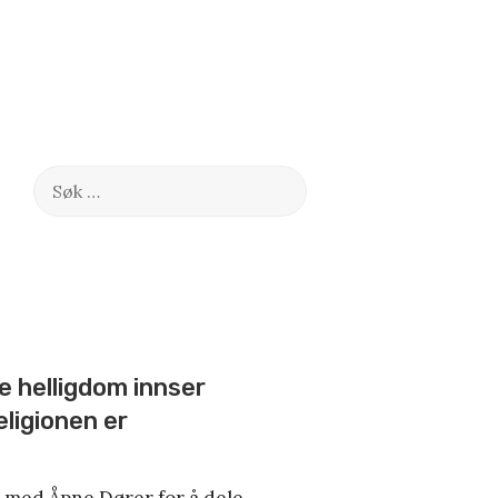
Søk
etter:
e helligdom innser
ligionen er
med Åpne Dører for å dele