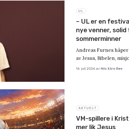
UL
– UL er en festiva
nye venner, solid
sommerminner
Andreas Furnes håper 
av Jesus, Bibelen, misj
16. juli 2026
av
Nils Kåre Bøe
AKTUELT
VM-spillere i Krist
mer lik Jesus