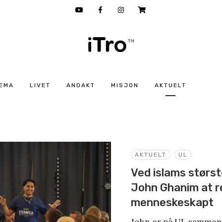
EMA
LIVET
ANDAKT
MISJON
AKTUELT
AKTUELT
UL
Ved islams størst
John Ghanim at re
menneskeskapt
John er på UL sammen 