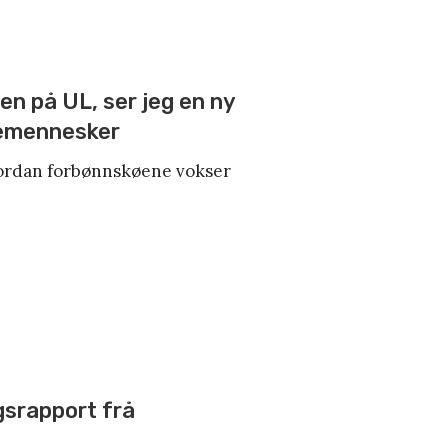
alen på UL, ser jeg en ny
emennesker
vordan forbønnskøene vokser
gsrapport frå