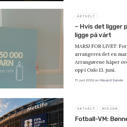
AKTUELT
– Hvis det ligger 
ligge på vårt
MARSJ FOR LIVET: For 
arrangeres det en marsj
Arrangørene håper ove
opp i Oslo 13. juni.
11. juni 2026
av
Håvard Sande
AKTUELT
MISJON
Fotball-VM: Bønn