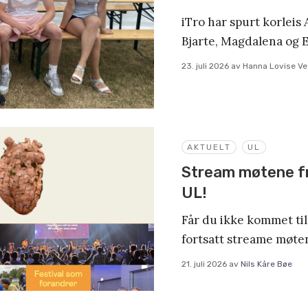
iTro har spurt korlei
Bjarte, Magdalena og 
23. juli 2026
av
Hanna Lovise V
AKTUELT
UL
Stream møtene f
UL!
Får du ikke kommet ti
fortsatt streame møte
21. juli 2026
av
Nils Kåre Bøe