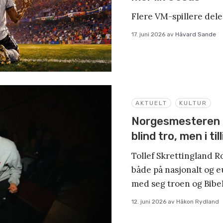
Flere VM-spillere deler
17. juni 2026
av
Håvard Sande
AKTUELT
KULTUR
Norgesmesteren i 
blind tro, men i till
Tollef Skrettingland R
både på nasjonalt og eu
med seg troen og Bibel
12. juni 2026
av
Håkon Rydland