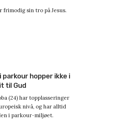
 frimodig sin tro på Jesus.
parkour hopper ikke i
it til Gud
oba (24) har topplasseringer
ropeisk nivå, og har alltid
en i parkour-miljøet.