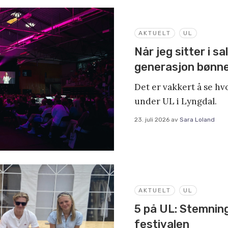
AKTUELT
UL
Når jeg sitter i s
generasjon bønn
Det er vakkert å se h
under UL i Lyngdal.
23. juli 2026
av
Sara Loland
AKTUELT
UL
5 på UL: Stemnin
festivalen