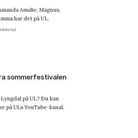
s Amanda Amalie, Magnus,
Emma har det på UL.
estbøstad
ra sommerfestivalen
l Lyngdal på UL? Du kan
ne på ULs YouTube-kanal.