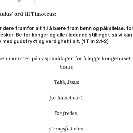
aulus’ ord til Timoteus:
 dere framfor alt til å bære fram bønn og påkallelse, f
sker. Be for konger og alle i ledende stillinger, så vi kan 
iv med gudsfrykt og verdighet i alt. (1 Tim 2,1-2)
oen minutter på nasjonaldagen for å legge kongehuset 
bønn:
Takk, Jesus
for landet vårt.
For freden,
ytringsfriheten,