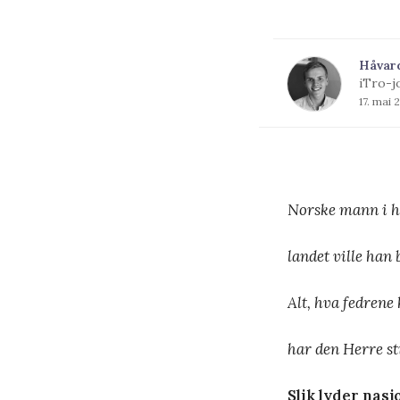
Håvar
iTro-j
17. mai 
Norske mann i hu
landet ville han 
Alt, hva fedrene
har den Herre sti
Slik lyder nas