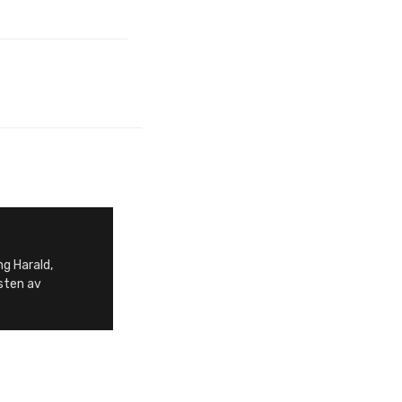
ng Harald,
sten av