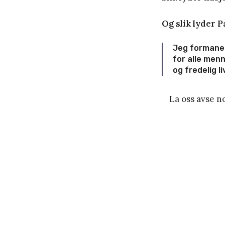
Og slik lyder P
Jeg formaner
for alle menne
og fredelig l
La oss avse n