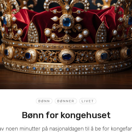
BØNN
BØNNER
LIVET
Bønn for kongehuset
av noen minutter på nasjonaldagen til å be for kongefam