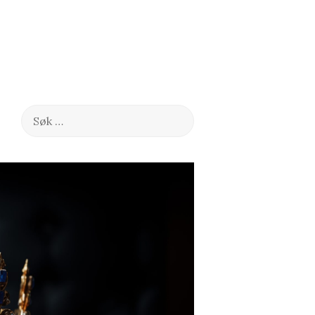
Søk
etter: