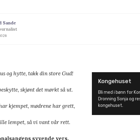
d Sande
ournalist
2026
s og hytte, takk din store Gud!
Kongehuset
beskytte, skjønt det mørkt så ut.
Bli med i bønn for Ko
Dronning Sonja og re
 har kjempet, mødrene har grett,
kongehuset.
lle lempet, så vi vant vår rett.
jonalsangens syvende vers.