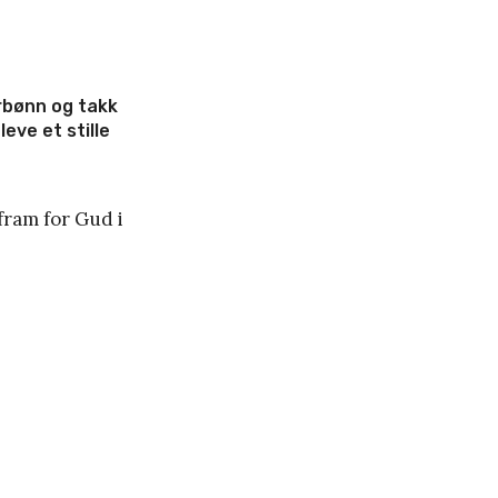
orbønn og takk
leve et stille
fram for Gud i