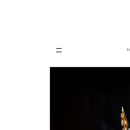
T
Hopp
til
innhold