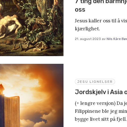
7 ting den barmhj
oss
Jesus kaller oss til å v
kjærlighet.
21. august 2023
av
Nils Kåre Bø
JESU LIGNELSER
Jordskjelv i Asia 
(+ lengre versjon) Da 
Filippinene ble jeg min
bygge livet sitt på fjell.