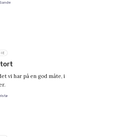
 Sande
IE
stort
det vi har på en god måte, i
er.
elstø