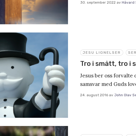
30. september 2022
av
Håvard
JESU LIGNELSER
SER
Tro i smått, tro i 
Jesus ber oss forvalte 
samsvar med Guds lov
24. august 2016
av
John Olav S