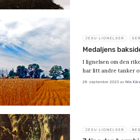
JESU LIGNELSER
SER
Medaljens baksid
I lignelsen om den rik
har litt andre tanker 
28. september 2023
av
Nils Kår
JESU LIGNELSER
NE