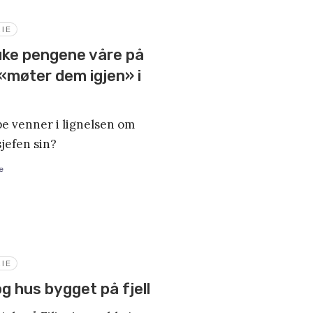
IE
uke pengene våre på
 «møter dem igjen» i
pe venner i lignelsen om
jefen sin?
e
IE
og hus bygget på fjell