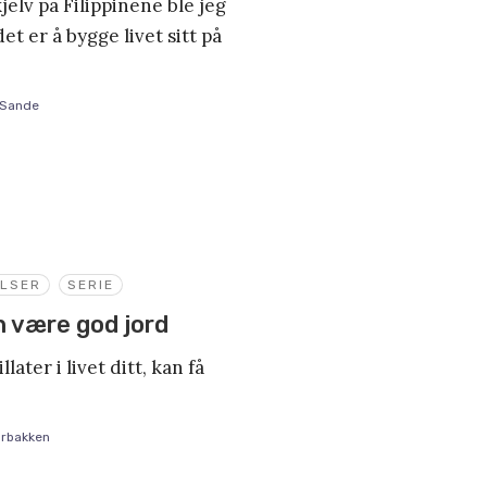
elv på Filippinene ble jeg
et er å bygge livet sitt på
 Sande
ELSER
SERIE
an være god jord
later i livet ditt, kan få
orbakken