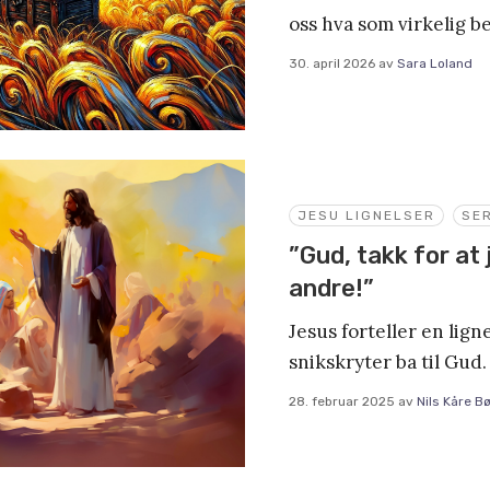
oss hva som virkelig b
30. april 2026
av
Sara Loland
JESU LIGNELSER
SER
”Gud, takk for at 
andre!”
Jesus forteller en lig
snikskryter ba til Gud.
28. februar 2025
av
Nils Kåre B