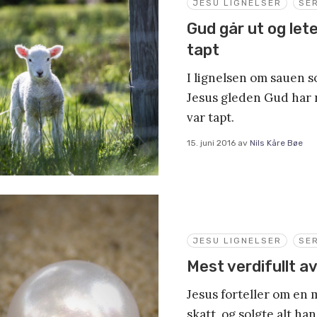
JESU LIGNELSER
SER
Gud går ut og let
tapt
I lignelsen om sauen s
Jesus gleden Gud har 
var tapt.
15. juni 2016
av
Nils Kåre Bøe
JESU LIGNELSER
SER
Mest verdifullt av
Jesus forteller om en 
skatt, og solgte alt han