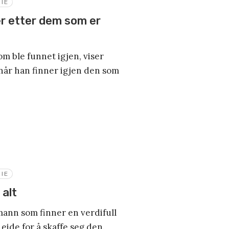
IE
er etter dem som er
om ble funnet igjen, viser
når han finner igjen den som
IE
 alt
mann som finner en verdifull
 eide for å skaffe seg den.