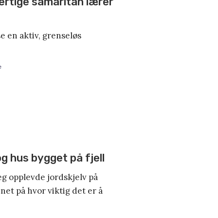
ertige samaritan lærer
ise en aktiv, grenseløs
e
og hus bygget på fjell
jeg opplevde jordskjelv på
net på hvor viktig det er å