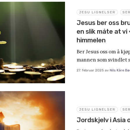
JESU LIGNELSER
SER
Jesus ber oss br
en slik måte at vi
himmelen
Ber Jesus oss om å kjø
mannen som svindlet s
27. februar 2025
av
Nils Kåre Bø
JESU LIGNELSER
SER
Jordskjelv i Asia 