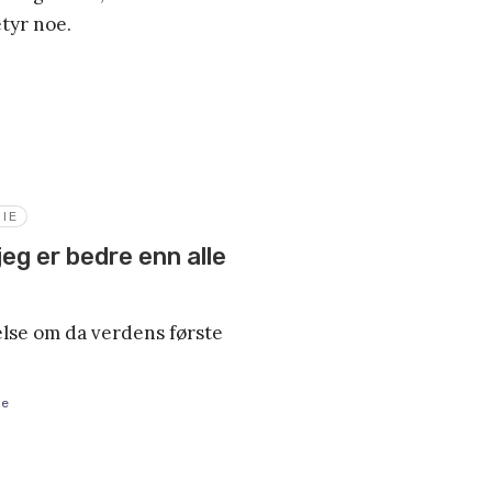
etyr noe.
IE
jeg er bedre enn alle
nelse om da verdens første
øe