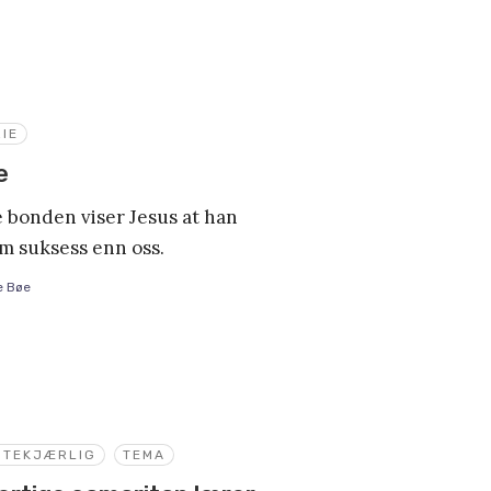
IE
e
e bonden viser Jesus at han
om suksess enn oss.
e Bøe
STEKJÆRLIG
TEMA