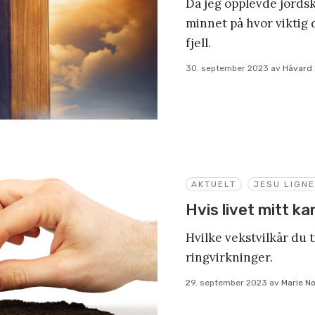
Da jeg opplevde jordskj
minnet på hvor viktig d
fjell.
30. september 2023
av
Håvard
AKTUELT
JESU LIGN
Hvis livet mitt k
Hvilke vekstvilkår du til
ringvirkninger.
29. september 2023
av
Marie N