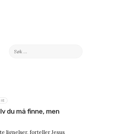
Søk
etter:
IE
elv du må finne, men
te lignelser, forteller Jesus