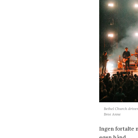
Bethel Church driver
Bree Anne
Ingen fortalte 
egen hånd.