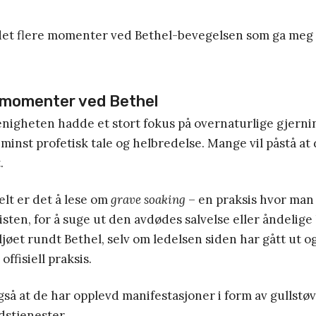
det flere momenter ved Bethel-bevegelsen som ga meg 
momenter ved Bethel
enigheten hadde et stort fokus på overnaturlige gjerni
 minst profetisk tale og helbredelse. Mange vil påstå at
.
lt er det å lese om
grave soaking
– en praksis hvor man
isten, for å suge ut den avdødes salvelse eller åndelige 
iljøet rundt Bethel, selv om ledelsen siden har gått ut 
offisiell praksis.
gså at de har opplevd manifestasjoner i form av gullstøv
dstjenester.