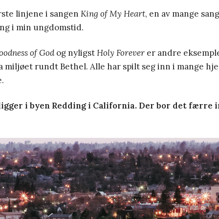
rste linjene i sangen
King of My Heart
, en av mange sang
ang i min ungdomstid.
oodness of God
og nyligst
Holy Forever
er andre eksemple
miljøet rundt Bethel. Alle har spilt seg inn i mange hj
.
ligger i byen Redding i California. Der bor det færre