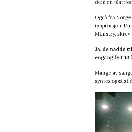
dem en plattfo
Også fra Norge
inspirasjon. R
Ministry, skrev
Ja, de nådde ti
engang fylt 13 
Mange av sange
syntes også at