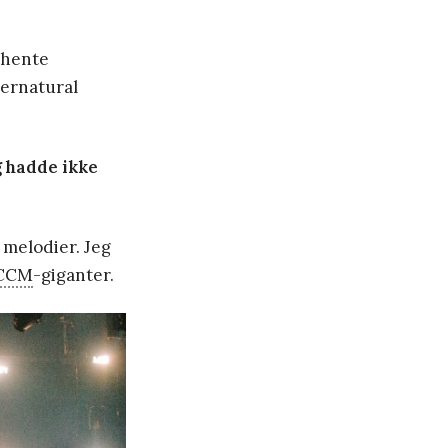
 hente
pernatural
g hadde ikke
 melodier. Jeg
CCM
-giganter.