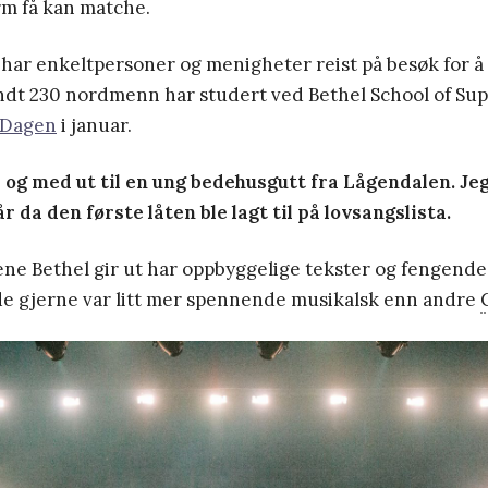
rm få kan matche.
 har enkeltpersoner og menigheter reist på besøk for å
undt 230 nordmenn har studert ved Bethel School of Su
Dagen
i januar.
l og med ut til en ung bedehusgutt fra Lågendalen. Je
år da den første låten ble lagt til på lovsangslista.
ne Bethel gir ut har oppbyggelige tekster og fengende
 de gjerne var litt mer spennende musikalsk enn andre