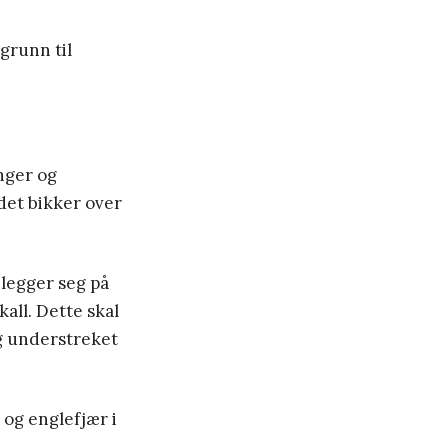
grunn til
nger og
 det bikker over
 legger seg på
kall. Dette skal
og understreket
 og englefjær i