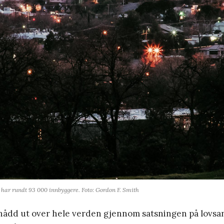
 har rundt 93 000 innbyggere. Foto: Gordon F. Smith
nådd ut over hele verden gjennom satsningen på lovsan