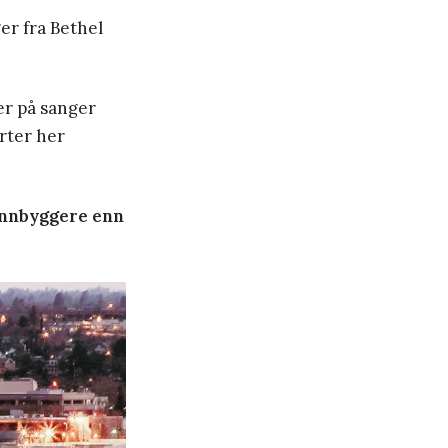
er fra Bethel
r på sanger
erter her
 innbyggere enn