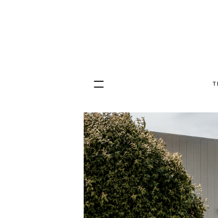
T
Hopp
til
innhold