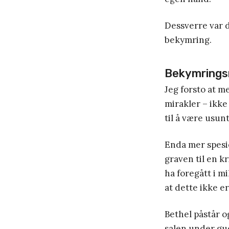
Dessverre var 
bekymring.
Bekymrings
Jeg forsto at m
mirakler – ikke
til å være usunt
Enda mer spesie
graven til en kr
ha foregått i m
at dette ikke er 
Bethel påstår o
salen under gu