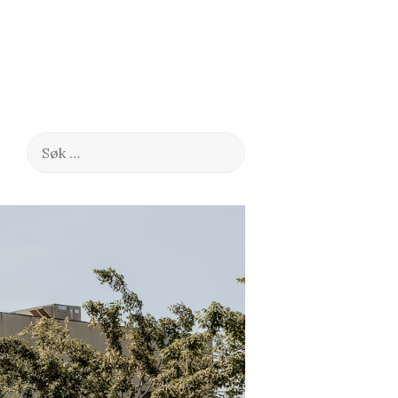
Søk
etter: