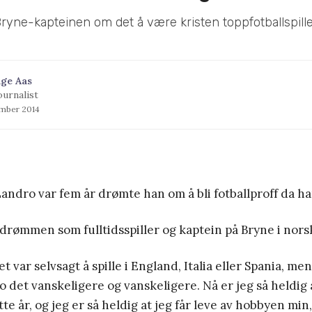
ryne-kapteinen om det å være kristen toppfotballspille
ge Aas
ournalist
ember 2014
Landro var fem år drømte han om å bli fotballproff da ha
 drømmen som fulltidsspiller og kaptein på Bryne i norsk 
t var selvsagt å spille i England, Italia eller Spania, m
o det vanskeligere og vanskeligere. Nå er jeg så heldig a
tte år, og jeg er så heldig at jeg får leve av hobbyen min,