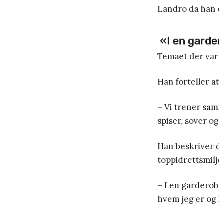
Landro da han 
«I en garder
Temaet der var
Han forteller at
– Vi trener sam
spiser, sover o
Han beskriver d
toppidrettsmilj
– I en garderobe
hvem jeg er og 