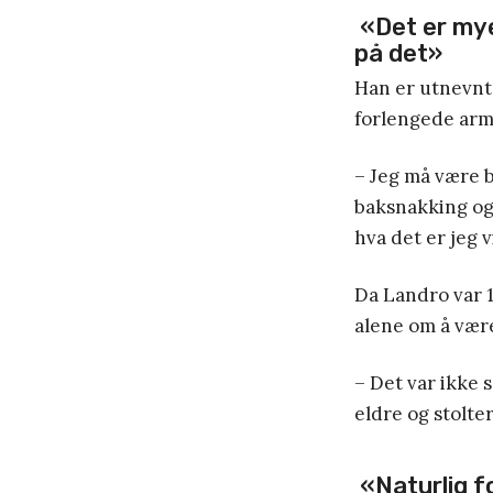
«Det er mye
på det»
Han er utnevnt
forlengede arm 
– Jeg må være be
baksnakking og 
hva det er jeg vi
Da Landro var 1
alene om å være 
– Det var ikke så
eldre og stolter
«Naturlig fo