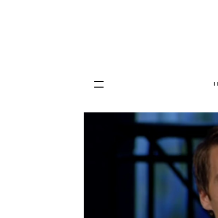
T
Hopp
til
innhold