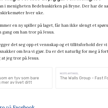
han i menigheten Bedehuskirken på Bryne. Der har de s
skirkemøter hver uke.
mer en ny spiller på laget, får han ikke slengt et spørs
 gang om han tror på Jesus.
gger det seg opp et vennskap og et tillitsforhold der vi 
nakker om hva vi gjør. Da er det naturlig for meg å forte
at jeg tror på Jesus.
 som en tyv som bare
The Walls Group – Fast F
 mer av livet ditt
ro
på
Facebook
.