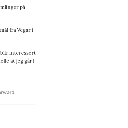
amlinger på
mål fra Vegar i
blir interessert
lle at jeg går i
orward