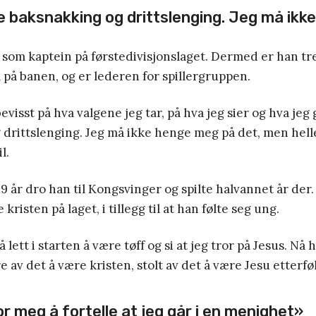
 baksnakking og drittslenging. Jeg må ikk
 som kaptein på førstedivisjonslaget. Dermed er han t
på banen, og er lederen for spillergruppen.
visst på hva valgene jeg tar, på hva jeg sier og hva jeg
drittslenging. Jeg må ikke henge meg på det, men helle
l.
9 år dro han til Kongsvinger og spilte halvannet år der.
kristen på laget, i tillegg til at han følte seg ung.
 lett i starten å være tøff og si at jeg tror på Jesus. Nå h
e av det å være kristen, stolt av det å være Jesu etterfø
r meg å fortelle at jeg går i en menighet»