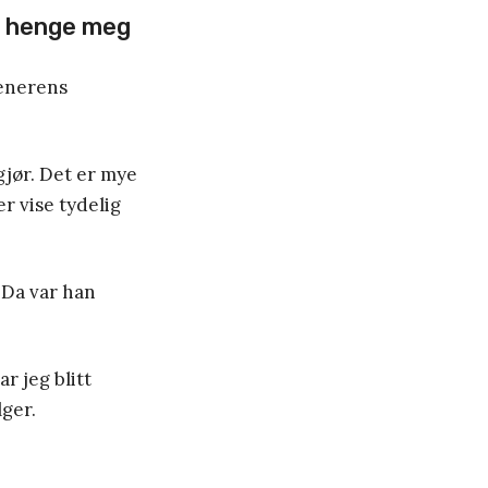
e henge meg
renerens
 gjør. Det er mye
r vise tydelig
 Da var han
ar jeg blitt
lger.