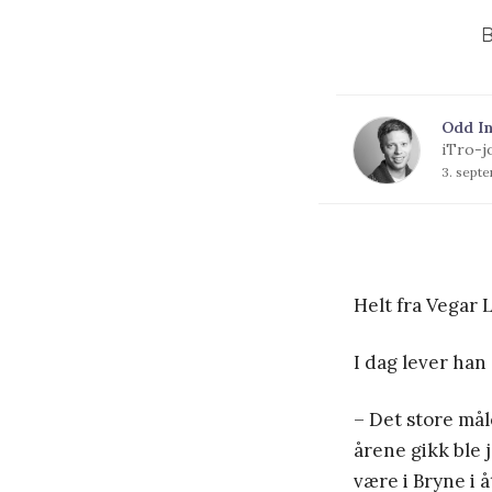
B
Odd In
iTro-j
3. sept
Helt fra Vegar 
I dag lever han
– Det store måle
årene gikk ble j
være i Bryne i å