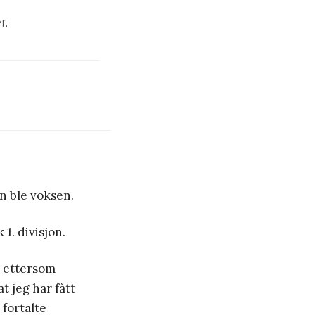
r.
n ble voksen.
1. divisjon.
en ettersom
t jeg har fått
 fortalte