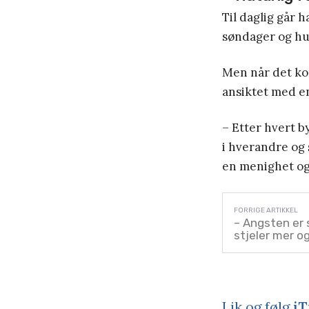
Til daglig går 
søndager og hu
Men når det kom
ansiktet med en
– Etter hvert by
i hverandre og s
en menighet og 
– Angsten er
stjeler mer og
Lik og følg
iT