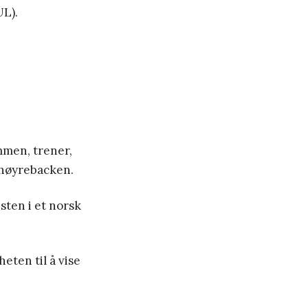
UL).
mmen, trener,
r høyrebacken.
sten i et norsk
heten til å vise