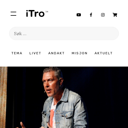
Søk
etter:
Hopp
TEMA
LIVET
ANDAKT
MISJON
AKTUELT
til
innhold