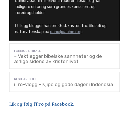
Daniel Joachim Kleiven studerer filosofi, og har
tidligere erfaring som gründer, konsulent og
foredragsholder.
I tillegg blogger han om Gud, kristen tro, filosofi og
naturvitenskap på
danieljoachim.org
.
– Vektlegger bibelske sannheter og de
ærlige sidene av kristenlivet
iTro-vlogg – Kjipe og gode dager i Indonesia
Lik og følg
iTro
på
Facebook
.