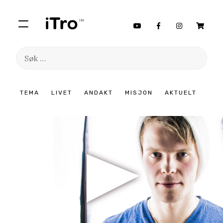
Søk
etter:
Hopp
TEMA
LIVET
ANDAKT
MISJON
AKTUELT
til
innhold