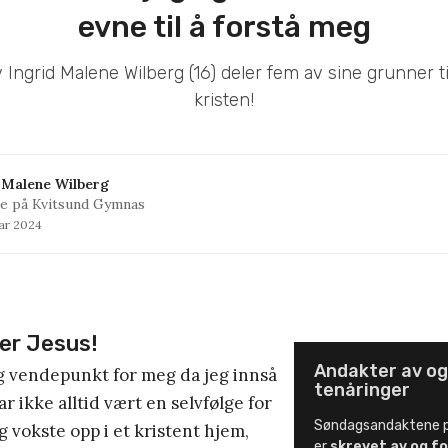
evne til å forstå meg
 Ingrid Malene Wilberg (16) deler fem av sine grunner ti
kristen!
 Malene Wilberg
sse på Kvitsund Gymnas
uar 2024
ger Jesus!
Andakter av og
ig vendepunkt for meg da jeg innså
tenåringer
ar ikke alltid vært en selvfølge for
Søndagsandaktene p
g vokste opp i et kristent hjem,
er
skrevet av og fo