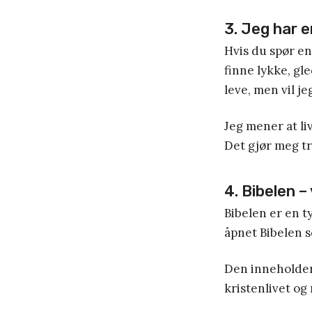
3. Jeg har e
Hvis du spør en 
finne lykke, gl
leve, men vil j
Jeg mener at li
Det gjør meg try
4. Bibelen 
Bibelen er en ty
åpnet Bibelen se
Den inneholder 
kristenlivet og