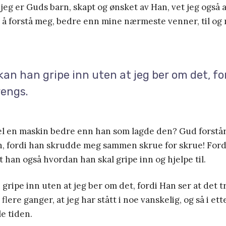
t jeg er Guds barn, skapt og ønsket av Han, vet jeg også 
il å forstå meg, bedre enn mine nærmeste venner, til o
kan han gripe inn uten at jeg ber om det, fo
rengs.
el en maskin bedre enn han som lagde den? Gud forstår
 fordi han skrudde meg sammen skrue for skrue! Ford
t han også hvordan han skal gripe inn og hjelpe til.
 gripe inn uten at jeg ber om det, fordi Han ser at det 
flere ganger, at jeg har stått i noe vanskelig, og så i ett
e tiden.