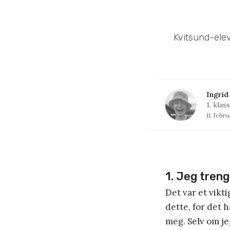
Kvitsund-elev
Ingrid
1. kla
11. febr
1. Jeg tren
Det var et vikt
dette, for det h
meg. Selv om je