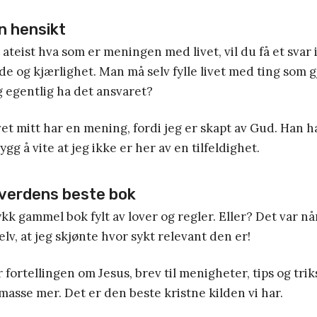
n hensikt
ateist hva som er meningen med livet, vil du få et svar 
ede og kjærlighet. Man må selv fylle livet med ting som g
eg egentlig ha det ansvaret?
vet mitt har en mening, fordi jeg er skapt av Gud. Han h
gg å vite at jeg ikke er her av en tilfeldighet.
– verdens beste bok
kk gammel bok fylt av lover og regler. Eller? Det var når
lv, at jeg skjønte hvor sykt relevant den er!
fortellingen om Jesus, brev til menigheter, tips og trik
 masse mer. Det er den beste kristne kilden vi har.