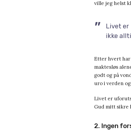
ville jeg helst 
Livet er
ikke all
Etter hvert har 
maktesløs alene,
godt og på vond
uro i verden og 
Livet er uforuts
Gud mitt sikre 
2. Ingen for