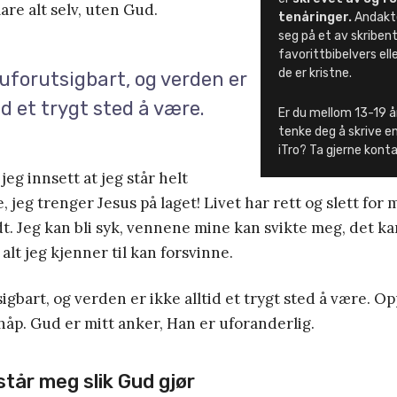
klare alt selv, uten Gud.
tenåringer.
Andakt
seg på et av skribe
favorittbibelvers elle
de er kristne.
 uforutsigbart, og verden er
tid et trygt sted å være.
Er du mellom 13-19 å
tenke deg å skrive e
iTro? Ta gjerne kon
jeg innsett at jeg står helt
 jeg trenger Jesus på laget! Livet har rett og slett for 
t. Jeg kan bli syk, vennene mine kan svikte meg, det ka
alt jeg kjenner til kan forsvinne.
igbart, og verden er ikke alltid et trygt sted å være. Op
håp. Gud er mitt anker, Han er uforanderlig.
står meg slik Gud gjør