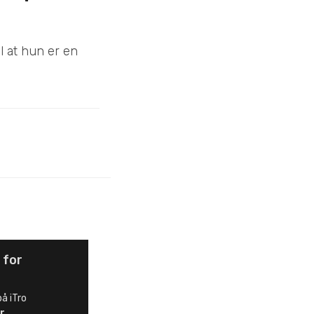
l at hun er en
 for
å iTro
r