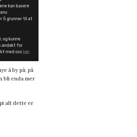
ene kan basere
ntens
r 5 grunner til at
r, og kunne
n andakt for
takt med oss
her
.
mye å by på; på
n bli enda mer
pi alt dette er