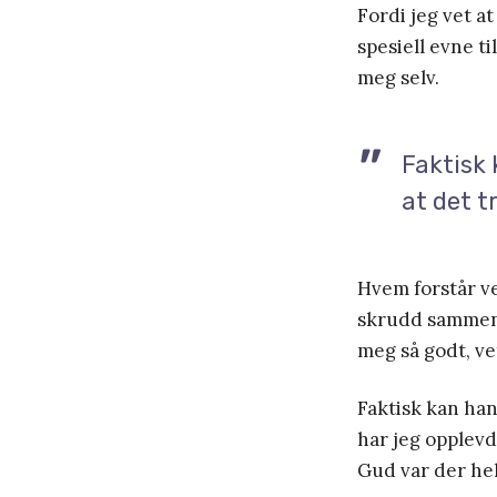
Fordi jeg vet a
spesiell evne t
meg selv.
Faktisk 
at det t
Hvem forstår v
skrudd sammen,
meg så godt, ve
Faktisk kan han
har jeg opplevd 
Gud var der hel