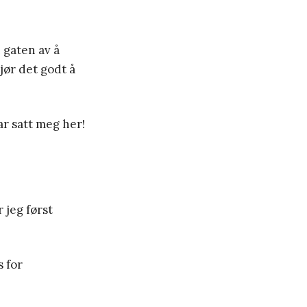
i gaten av å
jør det godt å
ar satt meg her!
 jeg først
s for