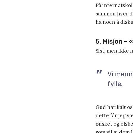
På internatskol
sammen hver dag
ha noen å disku
5. Misjon – 
Sist, men ikke 
Vi menn
fylle.
Gud har kalt o
dette får jeg v
ønsket og elske
som vil gi dem 