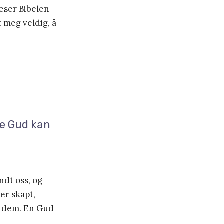
leser Bibelen
t meg veldig, å
re Gud kan
ndt oss, og
er skapt,
d dem. En Gud