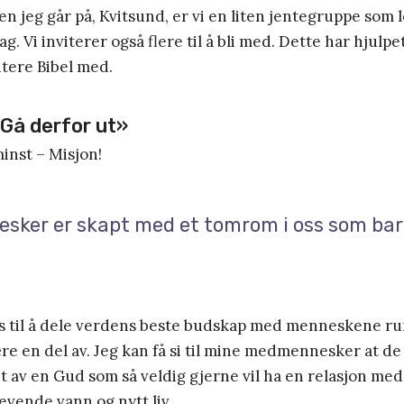
en jeg går på, Kvitsund, er vi en liten jentegruppe som 
. Vi inviterer også flere til å bli med. Dette har hjulpe
tere Bibel med.
«Gå derfor ut»
minst – Misjon!
esker er skapt med et tomrom i oss som ba
ss til å dele verdens beste budskap med menneskene ru
ære en del av. Jeg kan få si til mine medmennesker at de 
t av en Gud som så veldig gjerne vil ha en relasjon me
levende vann og nytt liv.