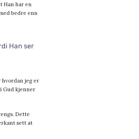
at Han har en
g med bedre enn
rdi Han ser
 hvordan jeg er
i Gud kjenner
trengs. Dette
erkant sett at