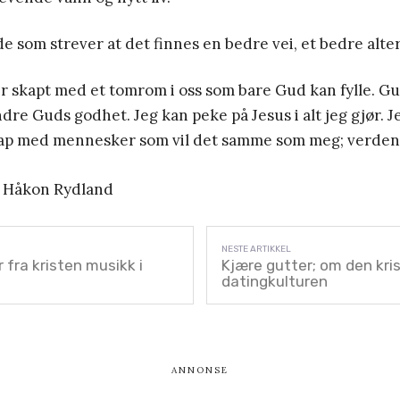
de som strever at det finnes en bedre vei, et bedre alter
r skapt med et tomrom i oss som bare Gud kan fylle. G
ndre Guds godhet. Jeg kan peke på Jesus i alt jeg gjør. J
skap med mennesker som vil det samme som meg; verden 
 Håkon Rydland
fra kristen musikk i
Kjære gutter; om den kri
datingkulturen