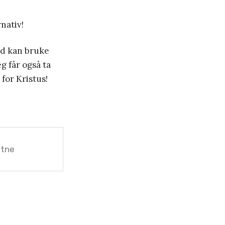
nativ!
ud kan bruke
eg får også ta
for Kristus!
stne