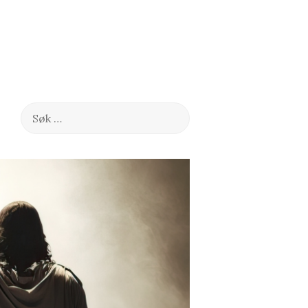
Søk
etter: