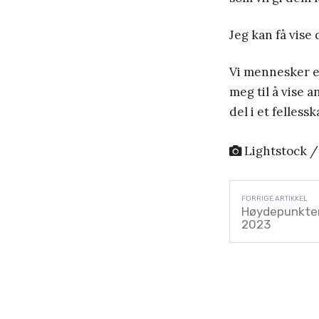
Jeg kan få vise 
Vi mennesker e
meg til å vise a
del i et felles
Lightstock /
Høydepunkter 
2023