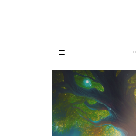
T
Hopp
til
innhold