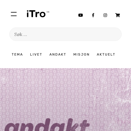
Søk
etter:
Hopp
TEMA
LIVET
ANDAKT
MISJON
AKTUELT
til
innhold