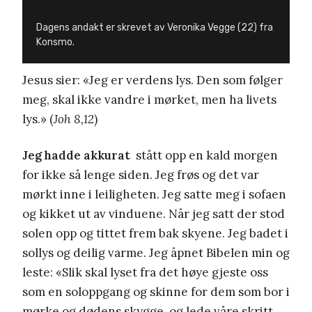
Dagens andakt er skrevet av Veronika Vegge (22) fra
Konsmo.
Jesus sier: «Jeg er verdens lys. Den som følger
meg, skal ikke vandre i mørket, men ha livets
lys.» (
Joh 8,12
)
Jeg hadde akkurat
stått opp en kald morgen
for ikke så lenge siden. Jeg frøs og det var
mørkt inne i leiligheten. Jeg satte meg i sofaen
og kikket ut av vinduene. Når jeg satt der stod
solen opp og tittet frem bak skyene. Jeg badet i
sollys og deilig varme. Jeg åpnet Bibelen min og
leste: «Slik skal lyset fra det høye gjeste oss
som en soloppgang og skinne for dem som bor i
mørke og dødens skygge, og lede våre skritt