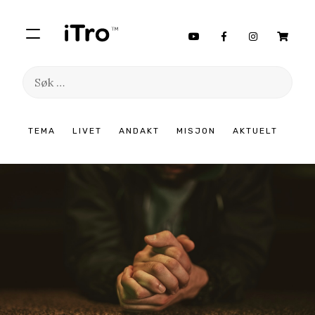
Søk
etter:
Hopp
TEMA
LIVET
ANDAKT
MISJON
AKTUELT
til
innhold