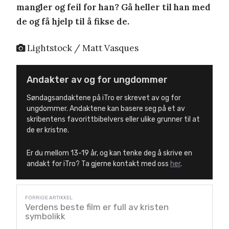
mangler og feil for han? Gå heller til han med
de og få hjelp til å fikse de.
Lightstock / Matt Vasques
Andakter av og for ungdommer
Søndagsandaktene på iTro er skrevet av og for
ungdommer. Andaktene kan basere seg på et av
skribentens favorittbibelvers eller ulike grunner til at
de er kristne.
Er du mellom 13-19 år, og kan tenke deg å skrive en
andakt for iTro? Ta gjerne kontakt med oss
her
.
Verdens beste film er full av kristen
symbolikk