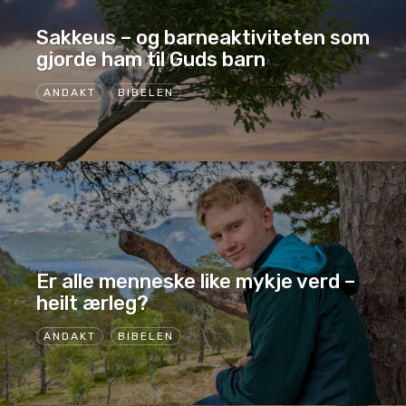
Sakkeus – og barneaktiviteten som
gjorde ham til Guds barn
ANDAKT
BIBELEN
Er alle menneske like mykje verd –
heilt ærleg?
ANDAKT
BIBELEN