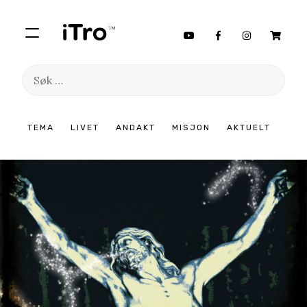
Søk
etter:
Hopp
TEMA
LIVET
ANDAKT
MISJON
AKTUELT
til
innhold