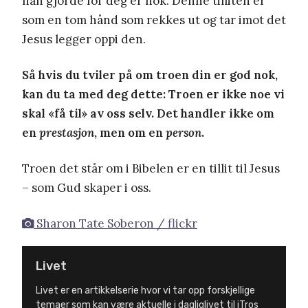
han gjorde for deg er nok. Denne tilliten er
som en tom hånd som rekkes ut og tar imot det
Jesus legger oppi den.
Så hvis du tviler på om troen din er god nok,
kan du ta med deg dette: Troen er ikke noe vi
skal «få til» av oss selv. Det handler ikke om
en
prestasjon
, men om en
person
.
Troen det står om i Bibelen er en tillit til Jesus
– som Gud skaper i oss.
Sharon Tate Soberon / flickr
Livet
Livet er en artikkelserie hvor vi tar opp forskjellige
temaer som kan være aktuelle i dagliglivet til iTros