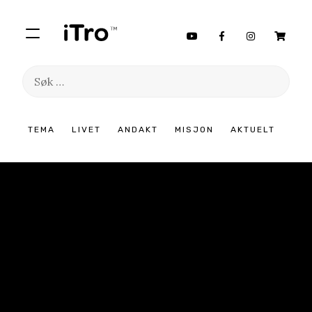
Søk
etter:
Hopp
TEMA
LIVET
ANDAKT
MISJON
AKTUELT
til
innhold