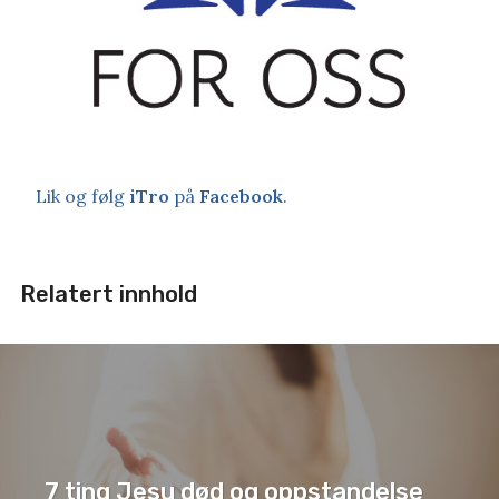
Lik og følg
iTro
på
Facebook
.
Relatert innhold
7 ting Jesu død og oppstandelse