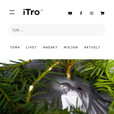
Søk
etter:
Hopp
TEMA
LIVET
ANDAKT
MISJON
AKTUELT
til
innhold