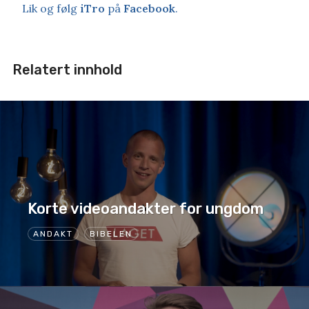
Lik og følg
iTro
på
Facebook
.
Relatert innhold
Korte videoandakter for ungdom
ANDAKT
BIBELEN