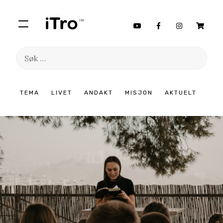
Søk
etter:
Hopp
TEMA
LIVET
ANDAKT
MISJON
AKTUELT
til
innhold