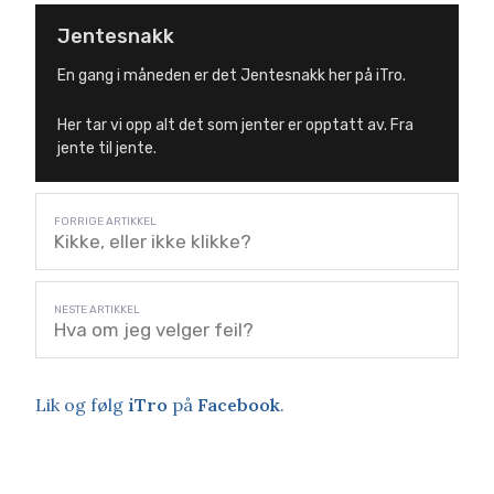
Jentesnakk
En gang i måneden er det Jentesnakk her på iTro.
Her tar vi opp alt det som jenter er opptatt av. Fra
jente til jente.
Kikke, eller ikke klikke?
Hva om jeg velger feil?
Lik og følg
iTro
på
Facebook
.