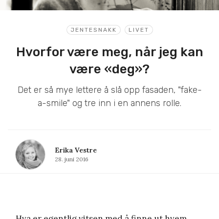
JENTESNAKK
LIVET
Hvorfor være meg, når jeg kan
være «deg»?
Det er så mye lettere å slå opp fasaden, "fake-
a-smile" og tre inn i en annens rolle.
Erika Vestre
28. juni 2016
Hva er egentlig vitsen med å finne ut hvem