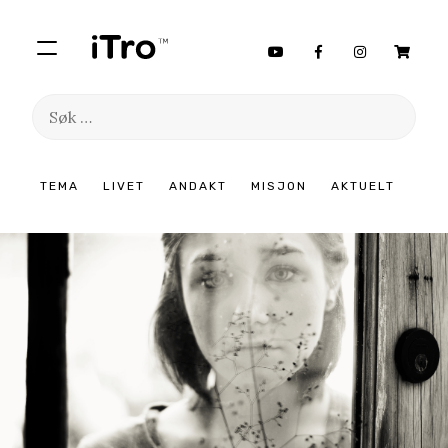
Søk
etter:
Hopp
TEMA
LIVET
ANDAKT
MISJON
AKTUELT
til
innhold