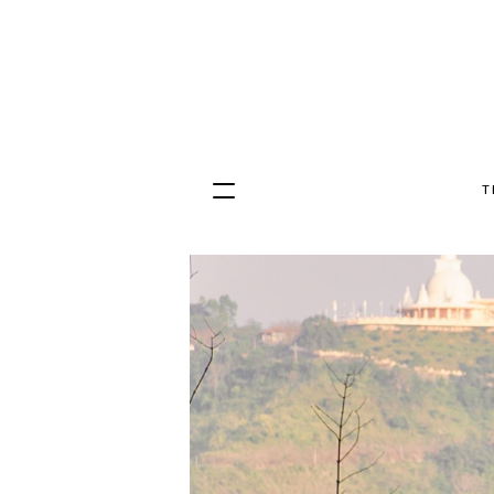
T
Hopp
til
innhold