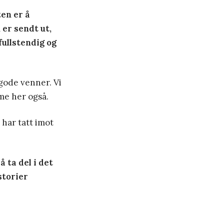
ten er å
 er sendt ut,
fullstendig og
 gode venner. Vi
mme her også.
har tatt imot
å ta del i det
storier