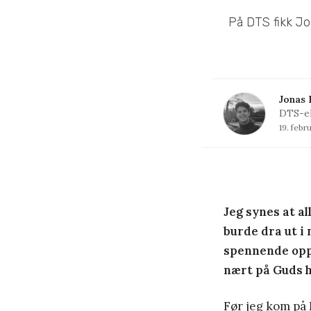
På DTS fikk Jo
Jonas 
DTS-e
19. febr
Jeg synes at a
burde dra ut i 
spennende oppl
nært på Guds h
Før jeg kom på 