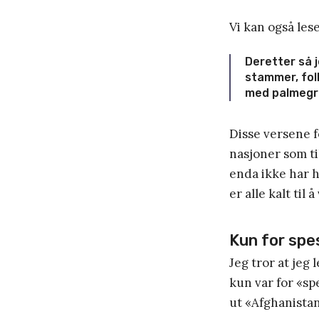
Vi kan også les
Deretter så j
stammer, fol
med palmegre
Disse versene f
nasjoner som ti
enda ikke har h
er alle kalt ti
Kun for spe
Jeg tror at jeg
kun var for «sp
ut «Afghanistan