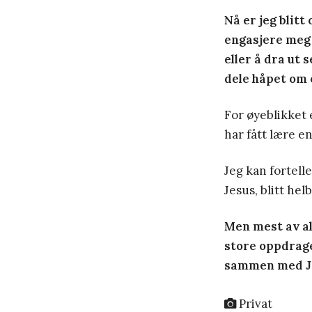
Nå er jeg blitt
engasjere meg i
eller å dra ut 
dele håpet om 
For øyeblikket 
har fått lære e
Jeg kan fortell
Jesus, blitt hel
Men mest av alt
store oppdrage
sammen med Jes
Privat