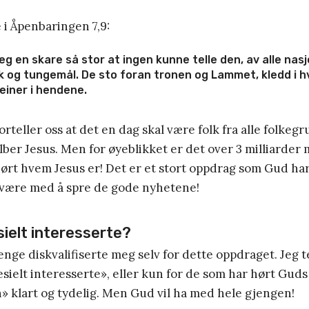
e i Åpenbaringen 7,9:
eg en skare så stor at ingen kunne telle den, av alle nas
k og tungemål. De sto foran tronen og Lammet, kledd i h
iner i hendene.
orteller oss at det en dag skal være folk fra alle folkeg
lber Jesus. Men for øyeblikket er det over 3 milliarde
ørt hvem Jesus er! Det er et stort oppdrag som Gud har g
l å være med å spre de gode nyhetene!
sielt interesserte?
 lenge diskvalifiserte meg selv for dette oppdraget. Jeg 
esielt interesserte», eller kun for de som har hørt Gu
» klart og tydelig. Men Gud vil ha med hele gjengen!