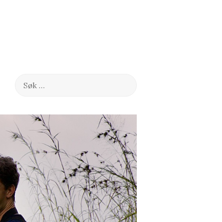
Søk
etter: