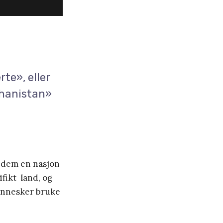
rte», eller
ghanistan»
tt dem en nasjon
ifikt land, og
mennesker bruke