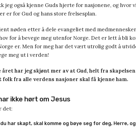
fikk jeg også kjenne Guds hjerte for nasjonene, og hvor vi
r er for Gud og hans store frelsesplan.
kjent nøden etter å dele evangeliet med medmennesker
ehov for å bevege meg utenfor Norge. Det er lett å bli k
 Norge er. Men for meg har det vært utrolig godt å utvi
ege meg ut i verden!
e året har jeg skjønt mer av at Gud, helt fra skapelsen
t folk fra alle verdens nasjoner skal få kjenne ham.
 har ikke hørt om Jesus
r det:
 du har skapt, skal komme og bøye seg for deg, Herre, og