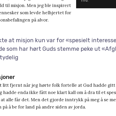
iTro.
d til misjon. Men jeg ble inspirert
ennesker som levde helhjertet for
onsbefalingen på alvor.
te at misjon kun var for «spesielt interesse
 de som har hørt Guds stemme peke ut «Af
 tydelig
sjoner
t litt fjernt når jeg hørte folk fortelle at Gud hadde gi
g hadde enda ikke fått noe klart kall om å dra til et spes
e at alle får det. Men det gjorde inntrykk på meg å se 
n på å be for land på andre siden av jorda.