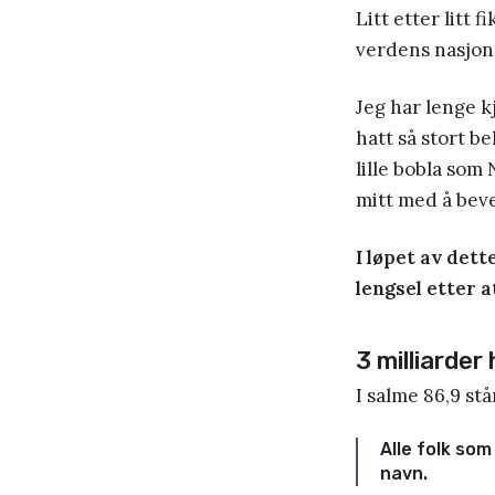
Litt etter litt 
verdens nasjone
Jeg har lenge 
hatt så stort b
lille bobla som
mitt med å bev
I løpet av dett
lengsel etter a
3 milliarder
I salme 86,9 stå
Alle folk som
navn.