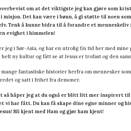
 overbevist om at det viktigste jeg kan gjøre som kris
 misjon. Det kan være i bønn, å gi støtte til noen som
selv. Tenk å kunne bidra til å forandre et menneskeliv 
en evighet i himmelen!
er jeg i Sør-Asia, og har en utrolig fin tid her med mine
n helt ny kultur og fått se at Jesus er trofast og den sa
e mange fantastiske historier herfra om mennesker som 
bredet og satt i frihet fra demoner.
 så håper jeg at du også er blitt litt mer inspirert til 
t vi har fått. Du kan få skape dine egne minner og hi
us! Bli kjent med Ham og gjør ham kjent!