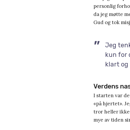
personlig forhol
da jeg møtte m
Gud og tok misj
Jeg tenk
kun for
klart og
Verdens na
I starten var de
«på hjertet». Je
tror heller ikk
mye av tiden si