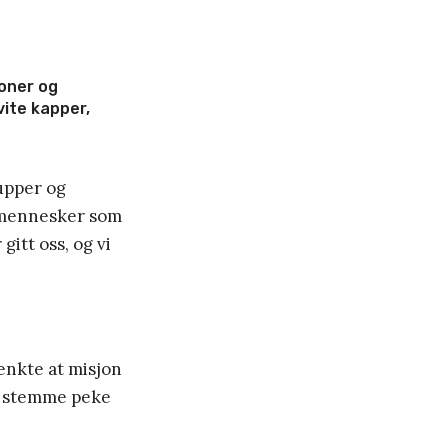
joner og
vite kapper,
rupper og
r mennesker som
itt oss, og vi
tenkte at misjon
ds stemme peke