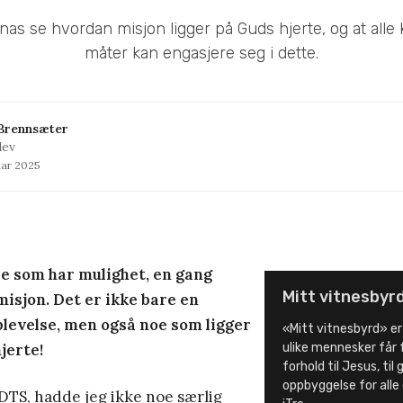
nas se hvordan misjon ligger på Guds hjerte, og at alle k
måter kan engasjere seg i dette.
Brennsæter
lev
uar 2025
lle som har mulighet, en gang
Mitt vitnesbyr
misjon. Det er ikke bare en
evelse, men også noe som ligger
«Mitt vitnesbyrd» er
jerte!
ulike mennesker får 
forhold til Jesus, til
oppbyggelse for alle
DTS, hadde jeg ikke noe særlig