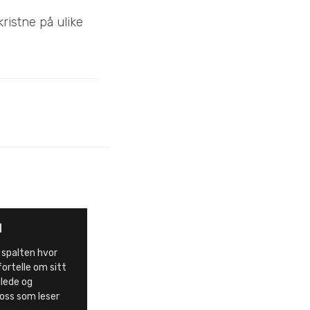
ristne på ulike
d
 spalten hvor
fortelle om sitt
 glede og
 oss som leser