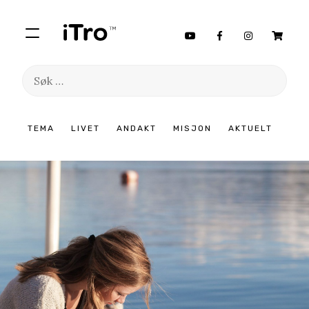
Søk
etter:
Hopp
TEMA
LIVET
ANDAKT
MISJON
AKTUELT
til
innhold