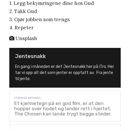
1. Legg bekymringene dine hos Gud
2. Takk Gud
3. Gjør jobben som trengs
4. Repeter
Unsplash
Jentesnakk
En gang i måneden er det Jentesnakk her på iTro. Her
tar vi opp alt det som jenter er opptatt av. Fra jente
til jente.
Et kjennetegn på en god film, er at den
hopper over hodet og lander rett i hjertet,
The Chosen kan lande trygt begge steder.