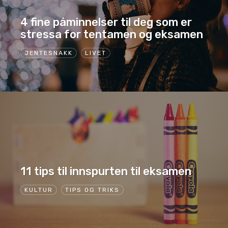
4 fine påminnelser til deg som er
stressa for tentamen og eksamen
JENTESNAKK
LIVET
11 tips til innspurten til eksamen
KULTUR
TIPS OG TRIKS