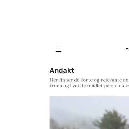
T
Hopp
til
innhold
Andakt
Her finner du korte og relevante an
troen og livet, formidlet på en måte