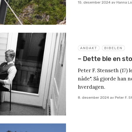
15. desember 2024
av
Hanna Lo
ANDAKT
BIBELEN
– Dette ble en st
Peter F. Stenseth (17) l
nåde". Så gjorde han n
hverdagen.
8. desember 2024
av
Peter F. 