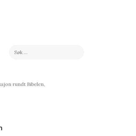
Søk
etter:
sjon rundt Bibelen,
n