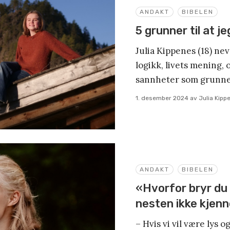
ANDAKT
BIBELEN
5 grunner til at je
Julia Kippenes (18) ne
logikk, livets mening, 
sannheter som grunner
1. desember 2024
av
Julia Kipp
ANDAKT
BIBELEN
«Hvorfor bryr du
nesten ikke kjen
– Hvis vi vil være lys o