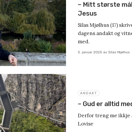
– Mitt største mål
Jesus
Silas Mjølhus (17) skriv
dagens andakt og vitn
med.
5. januar 2025
av
Silas Mjølhus
ANDAKT
– Gud er alltid me
Derfor treng me ikkje
Lovise