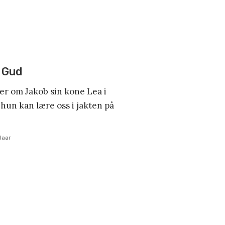
i Gud
er om Jakob sin kone Lea i
hun kan lære oss i jakten på
laar