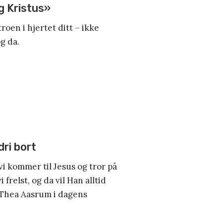
g Kristus»
roen i hjertet ditt – ikke
g da.
dri bort
vi kommer til Jesus og tror på
i frelst, og da vil Han alltid
 Thea Aasrum i dagens