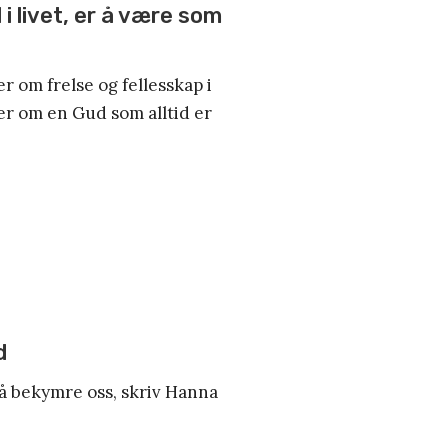
 i livet, er å være som
er om frelse og fellesskap i
er om en Gud som alltid er
d
 å bekymre oss, skriv Hanna