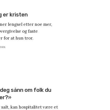
g er kristen
vner lengsel etter noe mer,
overgivelse og faste
 for at hun tror.
enes
 deg sånn om folk du
ner?»
g salt, kan hospitalitet være et