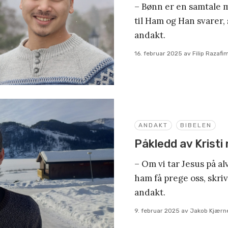
– Bønn er en samtale 
til Ham og Han svarer, 
andakt.
16. februar 2025
av
Filip Razaf
ANDAKT
BIBELEN
Påkledd av Kristi
– Om vi tar Jesus på al
ham få prege oss, skri
andakt.
9. februar 2025
av
Jakob Kjærn