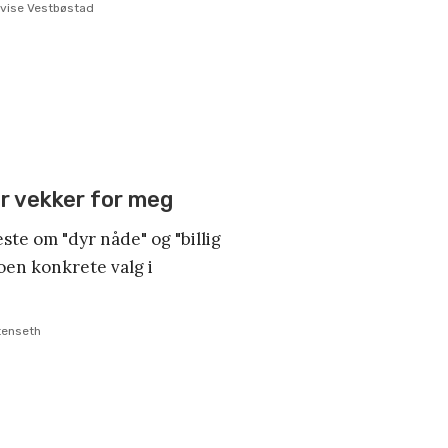
vise Vestbøstad
or vekker for meg
este om "dyr nåde" og "billig
oen konkrete valg i
Stenseth