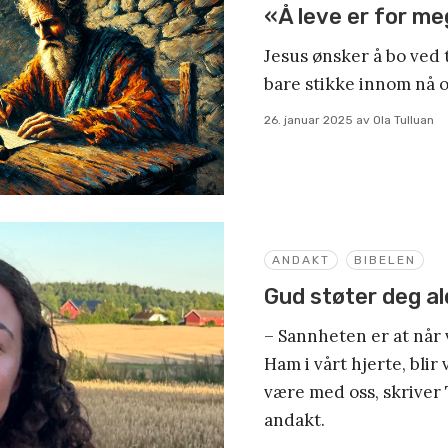
«Å leve er for me
Jesus ønsker å bo ved t
bare stikke innom nå o
26. januar 2025
av
Ola Tulluan
ANDAKT
BIBELEN
Gud støter deg al
– Sannheten er at når 
Ham i vårt hjerte, blir v
være med oss, skriver
andakt.