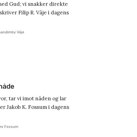
med Gud; vi snakker direkte
skriver Filip R. Våje i dagens
imandimby Våje
 nåde
vor, tar vi imot nåden og lar
ver Jakob K. Fossum i dagens
es Fossum