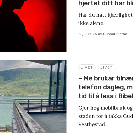
hjertet ditt har bl
Har du hatt kjærlighe
ikke alene.
5. juli 2025
av
Gunnar Elstad
LIVET
LIVET
– Me brukar tilnæ
telefon dagleg, m
tid til å lesa i Bib
Gjer høg mobilbruk og S
staden for å takka Gu
Vestbøstad.