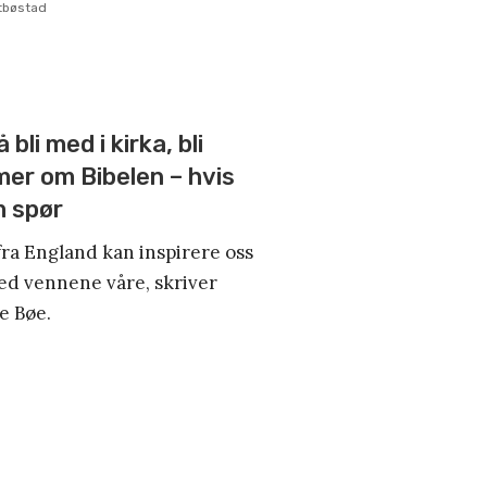
tbøstad
 bli med i kirka, bli
mer om Bibelen – hvis
m spør
ra England kan inspirere oss
med vennene våre, skriver
e Bøe.