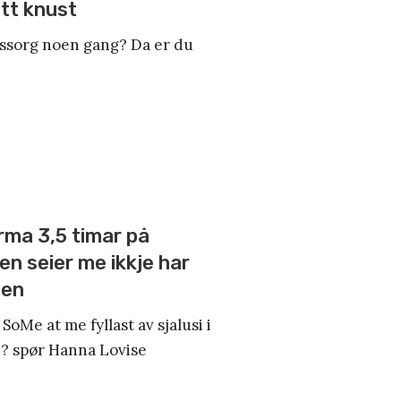
itt knust
tssorg noen gang? Da er du
rma 3,5 timar på
en seier me ikkje har
elen
oMe at me fyllast av sjalusi i
d? spør Hanna Lovise