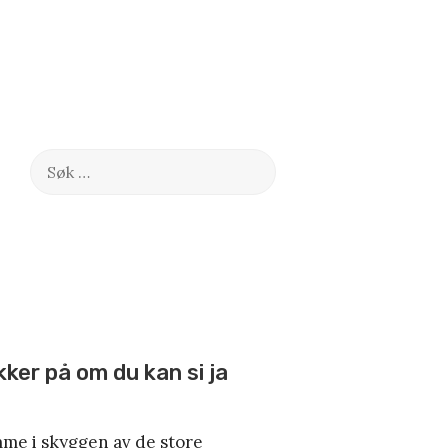
Søk
etter:
kker på om du kan si ja
mme i skyggen av de store