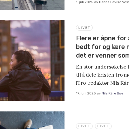
1. juli 2025
av
Hanna Lovise Ves
LIVET
Flere er åpne for å
bedt for og lære 
det er venner so
En stor undersøkelse f
til å dele kristen tro 
iTro-redaktør Nils Kår
17. juni 2025
av
Nils Kåre Bøe
LIVET
LIVET