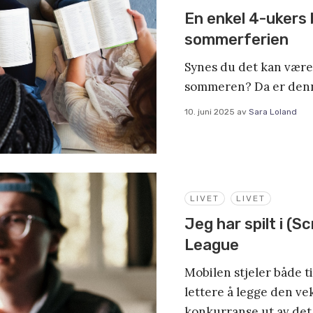
En enkel 4-ukers 
sommerferien
Synes du det kan være 
sommeren? Da er denn
10. juni 2025
av
Sara Loland
LIVET
LIVET
Jeg har spilt i (
League
Mobilen stjeler både ti
lettere å legge den v
konkurranse ut av det