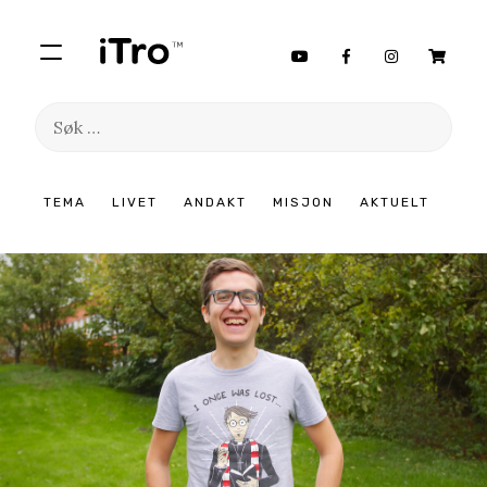
Søk
etter:
Hopp
TEMA
LIVET
ANDAKT
MISJON
AKTUELT
til
innhold