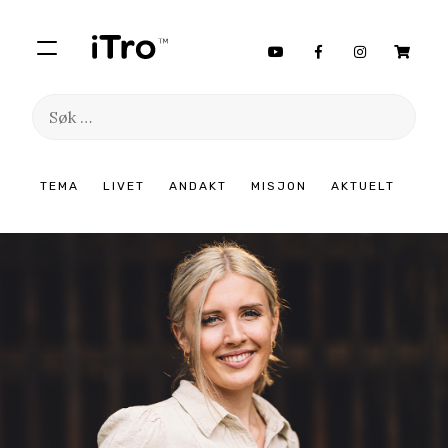
Søk
etter:
Hopp
TEMA
LIVET
ANDAKT
MISJON
AKTUELT
til
innhold