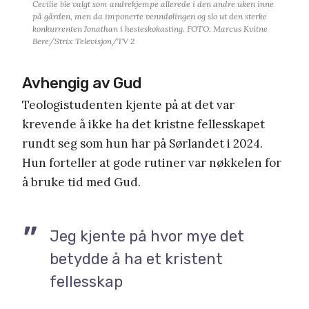
Cecilie ble valgt som andrekjempe allerede i den andre uken inne
på gården, men da imponerte venndølingen og slo ut den sterke
konkurrenten Jonathan i hesteskokasting. FOTO: Marcus Kvitne
Bere/Strix Televisjon/TV 2
Avhengig av Gud
Teologistudenten kjente på at det var
krevende å ikke ha det kristne fellesskapet
rundt seg som hun har på Sørlandet i 2024.
Hun forteller at gode rutiner var nøkkelen for
å bruke tid med Gud.
Jeg kjente på hvor mye det
betydde å ha et kristent
fellesskap