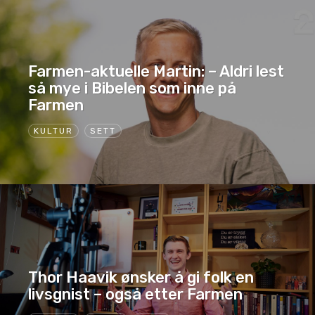
Farmen-aktuelle Martin: – Aldri lest
så mye i Bibelen som inne på
Farmen
KULTUR
SETT
Thor Haavik ønsker å gi folk en
livsgnist – også etter Farmen