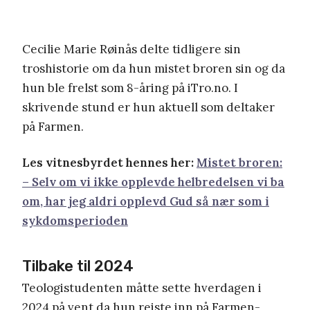
Cecilie Marie Røinås delte tidligere sin
troshistorie om da hun mistet broren sin og da
hun ble frelst som 8-åring på iTro.no. I
skrivende stund er hun aktuell som deltaker
på Farmen.
Les vitnesbyrdet hennes her:
Mistet broren:
– Selv om vi ikke opplevde helbredelsen vi ba
om, har jeg aldri opplevd Gud så nær som i
sykdomsperioden
Tilbake til 2024
Teologistudenten måtte sette hverdagen i
2024 på vent da hun reiste inn på Farmen-