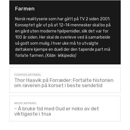
Farmen
Norsk realityserie som har gått på TV 2 siden 2001.
Konseptet går ut på at 12–14 mennesker skal bo på
en gård uten moderne hjelpemidler, slik det var for
100 år siden. Her skal de overleve ved å samarbeide
så godt som mulig. I hver uke må to utvalgte
deltakere kjempe en duell der den tapende part må
forlate farmen.
(Kilde: Wikipedia)
Thor Haavik på Forræder: Fortalte historien
om røveren på korset i beste sendetid
– Å bruke tid med Gud er noko av det
viktigaste i trua