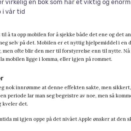
er virkelig en bok som har et viktig og enor
i vår tid
t til å ta opp mobilen for å sjekke både det ene og det an
meg selv på det. Mobilen er et nyttig hjelpemiddel i en 
en ofte blir den mer til forstyrrelse enn til nytte. Nå
 å la mobilen ligge i lomma, eller igjen på rommet.
er
g nok innrømme at denne effekten sakte, men sikkert, g
I en periode lar man seg begeistre av noe, men så komme
 kveler det.
mtida mi igjen oppe på det nivået Apple ønsker at den s