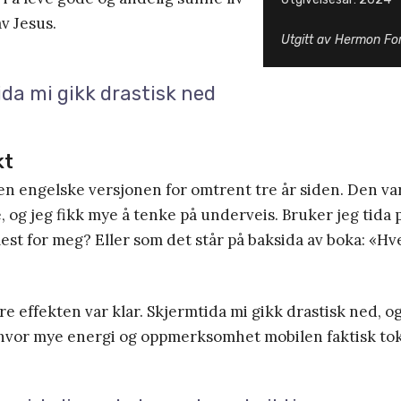
av Jesus.
Utgitt av Hermon Fo
da mi gikk drastisk ned
kt
den engelske versjonen for omtrent tre år siden. Den v
e, og jeg fikk mye å tenke på underveis. Bruker jeg tida
st for meg? Eller som det står på baksida av boka: «Hve
 effekten var klar. Skjermtida mi gikk drastisk ned, og
 hvor mye energi og oppmerksomhet mobilen faktisk tok