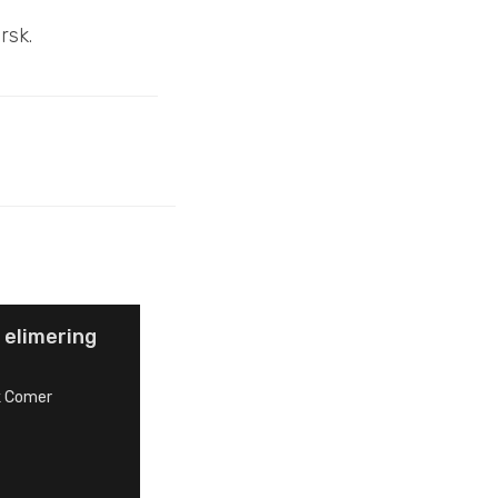
rsk.
 elimering
k Comer