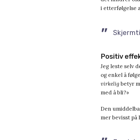
i etterfølgelse 
Skjermti
Positiv effe
Jeg leste selv 
og enkel å følg
virkelig
betyr me
med å bli?»
Den umiddelbare
mer bevisst på