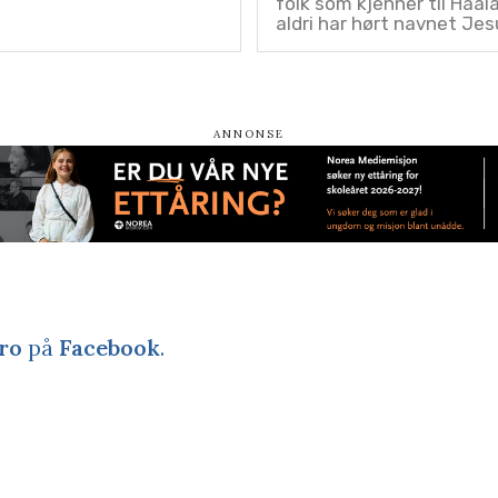
folk som kjenner til Haal
aldri har hørt navnet Jes
ro
på
Facebook
.