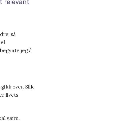
mt relevant
dre, så
del
 begynte jeg å
ikk over. Slik
r livets
kal være.