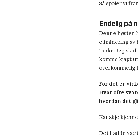
Så spoler vi fra
Endelig på 
Denne høsten h
eliminering av 
tanke: Jeg sku
komme kjapt ut
overkommelig f
For det er virk
Hvor ofte svare
hvordan det g
Kanskje kjenne
Det hadde vært 