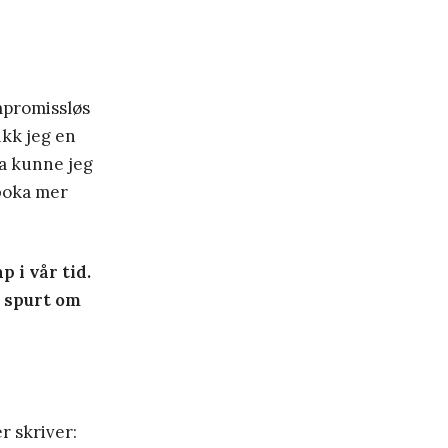
mpromissløs
ikk jeg en
a kunne jeg
boka mer
 i vår tid.
ir spurt om
r skriver: