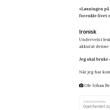
«Løsningen på e
forenkle livet 
Ironisk
Underveis i les
akkurat denne b
Jeg skal bruke 
Når jeg har ko
Ole Johan Br
Gjenferdet s