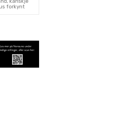
and, kanskje
us forkynt