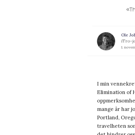
«Th
Ole Jo
iTro-j
1. nove
I min vennekre
Elimination of
oppmerksomhet 
mange år har jo
Portland, Oreg
travelheten so
det hindrer oss