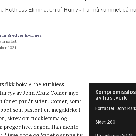
e Ruthless Elimination of Hurry» har nå kommet på no
han Bredvei Hvarnes
ournalist
mber 2024
ts fikk boka «The Ruthless
Kompromissløs
 Hurry» av John Mark Comer mye
av hastverk
for et par år siden. Comer, som i
Forfatter: John Mar
bbet som pastor i en megakirke i
on, skrev om tidsklemma og
Sider: 280
m preger hverdagen. Han mente
 i å leve gode og åndelig sunne liv
Utgivelsesår: 2024