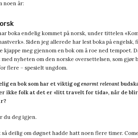
m noen år:
norsk
ar boka endelig kommet på norsk, under tittelen «Ko
hastverk». Siden jeg allerede har lest boka på engelsk, f
lle kjappe meg gjennom en bok om å roe ned tempoet. D
 med nyheten om den norske oversettelsen, som gjør 
or flere – spesielt ungdom.
elig en bok som har et viktig og
enormt relevant
budskap
r ikke folk at det er «litt travelt for tida», når de bl
år?
r du deg igjen.
så deilig om døgnet hadde hatt noen flere timer. Come