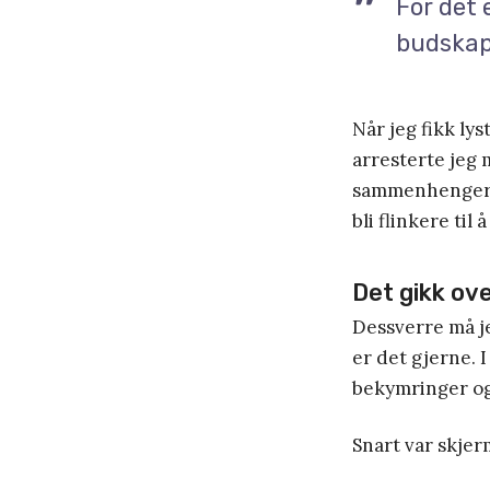
For det 
budskap 
Når jeg fikk lys
arresterte jeg 
sammenhenger, m
bli flinkere til
Det gikk ov
Dessverre må je
er det gjerne. 
bekymringer og
Snart var skjer