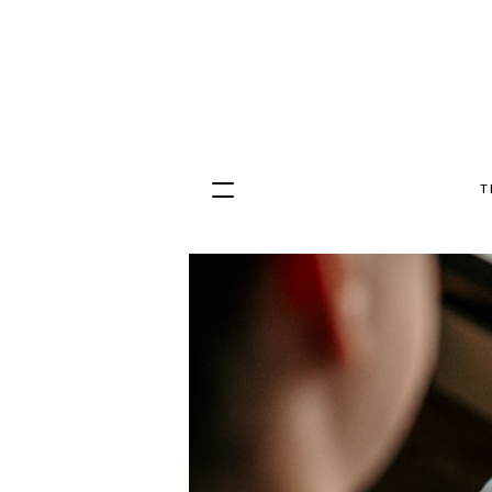
T
Hopp
til
innhold