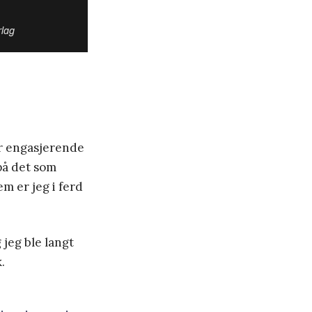
rlag
ar engasjerende
 på det som
m er jeg i ferd
 jeg ble langt
.