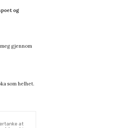
mpoet og
pe meg gjennom
oka som helhet.
tertanke at