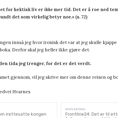
t for hektisk liv er
ikke
mer tid. Det er å roe ned te
rundt det som virkelig betyr noe.» (s. 72)
ingen innså jeg hvor ironisk det var at jeg skulle kjap
oka. Derfor skal jeg heller ikke gjøre det.
den tida jeg trenger, for det er det verdt.
mmet gjennom, vil jeg skrive mer om denne reisen og b
edvei Hvarnes
om irettesatte kongen
Frontline24: Det er til et