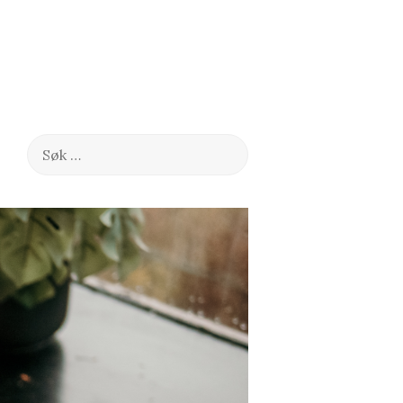
Søk
etter: