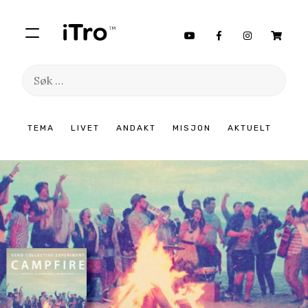
Søk
etter:
Hopp
TEMA
LIVET
ANDAKT
MISJON
AKTUELT
til
innhold