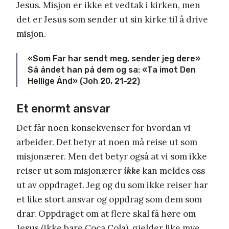
Jesus. Misjon er ikke et vedtak i kirken, men
det er Jesus som sender ut sin kirke til å drive
misjon.
«Som Far har sendt meg, sender jeg dere»
Så åndet han på dem og sa: «Ta imot Den
Hellige Ånd» (Joh 20, 21-22)
Et enormt ansvar
Det får noen konsekvenser for hvordan vi
arbeider. Det betyr at noen må reise ut som
misjonærer. Men det betyr også at vi som ikke
reiser ut som misjonærer
ikke
kan meldes oss
ut av oppdraget. Jeg og du som ikke reiser har
et like stort ansvar og oppdrag som dem som
drar. Oppdraget om at flere skal få høre om
Jesus (ikke bare Coca Cola), gjelder like mye