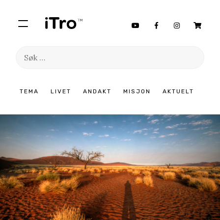
Søk
etter:
Hopp
TEMA
LIVET
ANDAKT
MISJON
AKTUELT
til
innhold