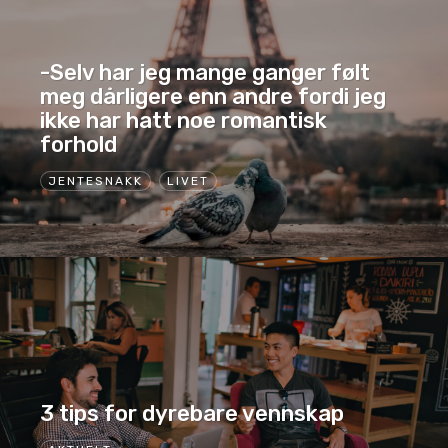
-Selv har jeg mange ganger følt
meg dårligere enn andre fordi jeg
ikke har hatt noe romantisk
forhold
JENTESNAKK
LIVET
3 tips for dyrebare vennskap