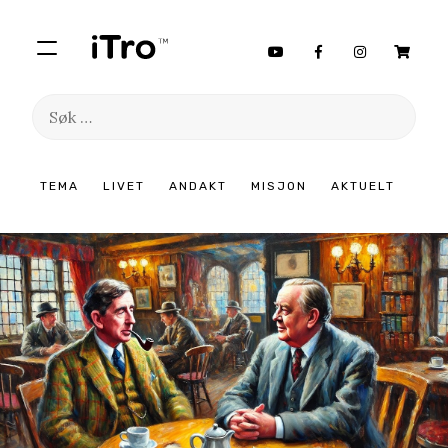
Søk
etter:
Hopp
TEMA
LIVET
ANDAKT
MISJON
AKTUELT
til
innhold