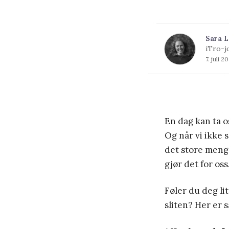
Sara L
iTro-j
7. juli 2
En dag kan ta o
Og når vi ikke s
det store meng
gjør det for oss
Føler du deg litt
sliten? Her er 