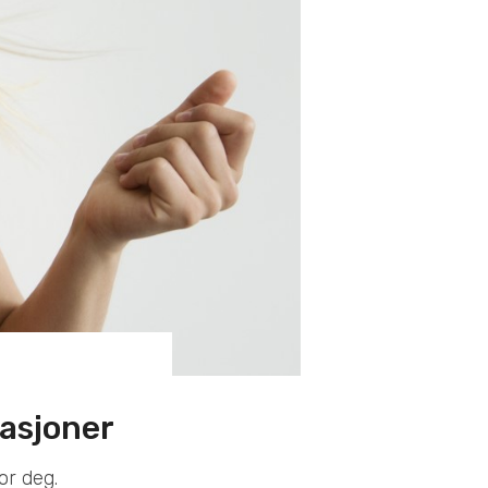
uasjoner
or deg.