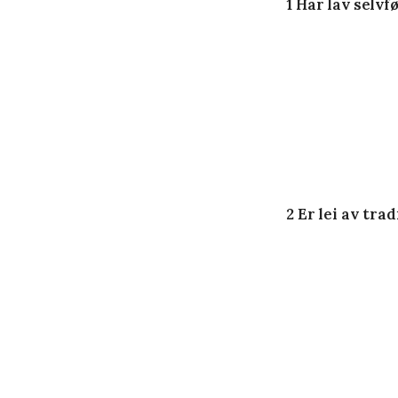
1 Har lav selvf
2 Er lei av tra