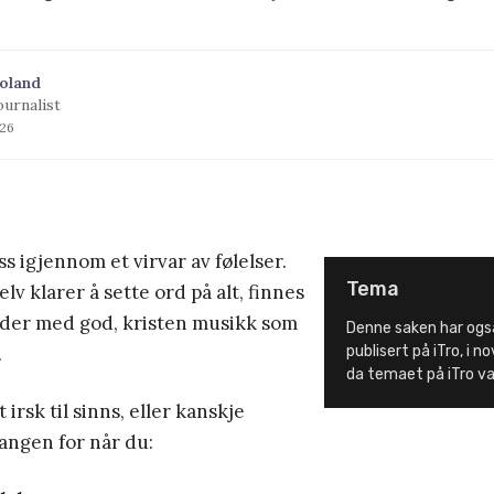
oland
ournalist
026
ss igjennom et virvar av følelser.
Tema
elv klarer å sette ord på alt, finnes
der med god, kristen musikk som
Denne saken har også
.
publisert på iTro, i 
da temaet på iTro v
 irsk til sinns, eller kanskje
sangen for når du: