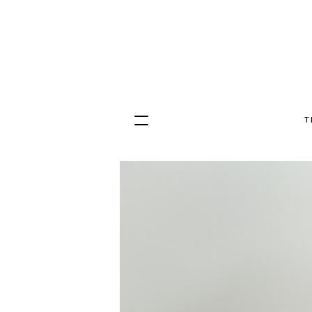
T
Hopp
til
innhold