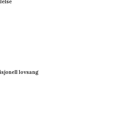
ølelse
disjonell lovsang