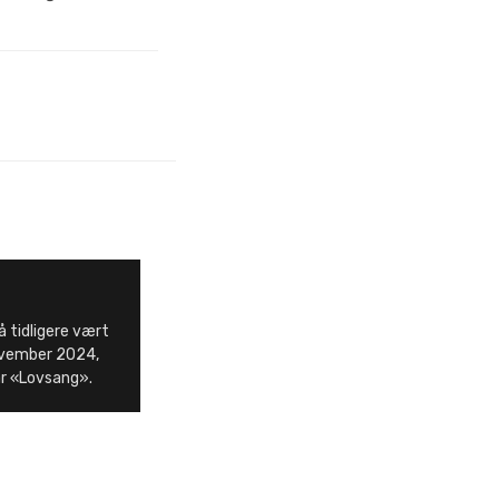
 tidligere vært
november 2024,
ar «Lovsang».