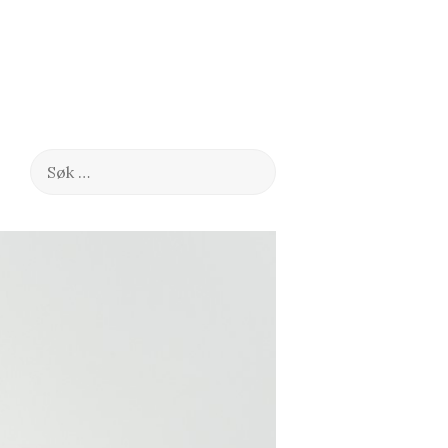
Søk
etter: