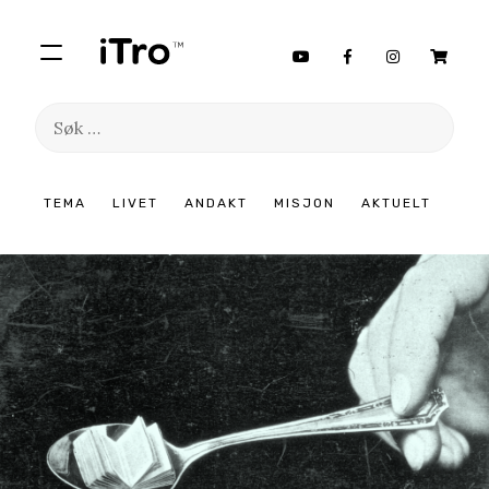
Søk
etter:
Hopp
TEMA
LIVET
ANDAKT
MISJON
AKTUELT
til
innhold