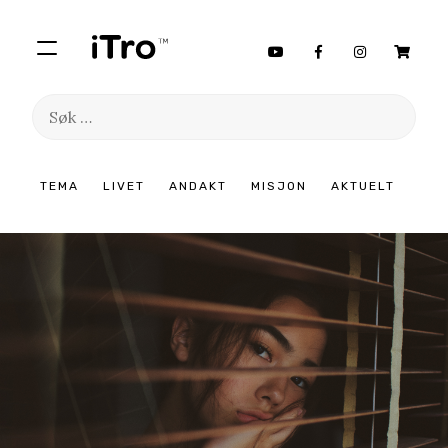
Søk
etter:
Hopp
TEMA
LIVET
ANDAKT
MISJON
AKTUELT
til
innhold