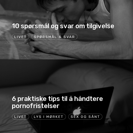
10 spørsmål og svar om tilgivelse
LIVET
SPØRSMÅL & SVAR
6 praktiske tips til å håndtere
pornofristelser
LIVET
LYS I MØRKET
SEX OG SÅNT