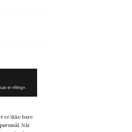
uar er «Ring».
t er ikke bare
spørsmål. Når