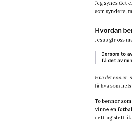
Jeg synes det er
som syndere, me
Hvordan ber
Jesus gir oss m
Dersom to av 
få det av min
Hva det enn er
, 
få hva som hels
To bønner som 
vinne en fotba
rett og slett ik