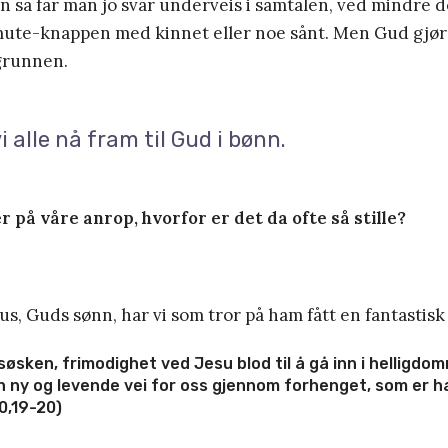
 så får man jo svar underveis i samtalen, ved mindre 
ute-knappen med kinnet eller noe sånt. Men Gud gjør ik
grunnen.
i alle nå fram til Gud i bønn.
 på våre anrop, hvorfor er det da ofte så stille?
us, Guds sønn, har vi som tror på ham fått en fantastisk
 søsken, frimodighet ved Jesu blod til å gå inn i helligdo
en ny og levende vei for oss gjennom forhenget, som er h
0,19-20)