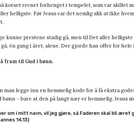
å korset revnet forhenget i tempelet, som var skillet 
ller helligste. Før Jesus var det nemlig slik at ikke hve
t.
lige kunne prestene stadig gå, men til Det aller helligs
gå, én gang i året, alene. Der gjorde han offer for hele 
nå fram til Gud i bønn.
an man legge inn en hemmelig kode for å få ekstra goder i
 bønn – bare at den på langt nær er hemmelig. Jesus sie
er om i mitt navn, vil jeg gjøre, så Faderen skal bli æret
annes 14,13)