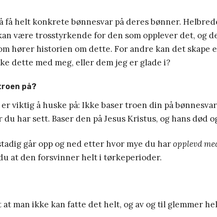
 få helt konkrete bønnesvar på deres bønner. Helbrede
kan være trosstyrkende for den som opplever det, og de
om hører historien om dette. For andre kan det skape 
kke dette med meg, eller dem jeg er glade i?
troen på?
g er viktig å huske på: Ikke baser troen din på bønnesvar
r du har sett. Baser den på Jesus Kristus, og hans død 
stadig går opp og ned etter hvor mye du har
opplevd me
 du at den forsvinner helt i tørkeperioder.
t at man ikke kan fatte det helt, og av og til glemmer he