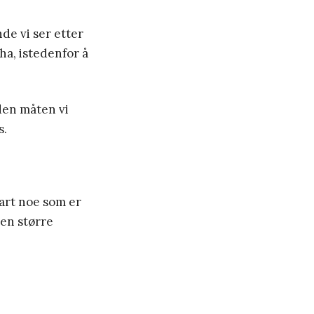
nde vi ser etter
 ha, istedenfor å
den måten vi
s.
art noe som er
 en større