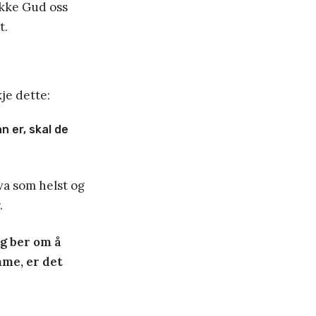
 ikke Gud oss
t.
je dette:
n er, skal de
va som helst og
.
eg ber om å
me, er det