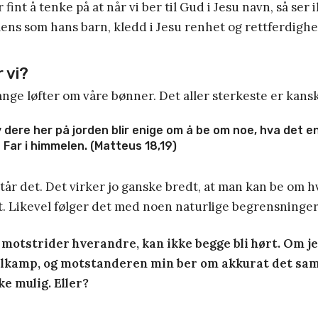
 fint å tenke på at når vi ber til Gud i Jesu navn, så ser
ns som hans barn, kledd i Jesu renhet og rettferdighe
 vi?
ange løfter om våre bønner. Det aller sterkeste er kansk
dere her på jorden blir enige om å be om noe, hva det en
 Far i himmelen. (Matteus 18,19)
står det. Det virker jo ganske bredt, at man kan be om h
t. Likevel følger det med noen naturlige begrensninger
motstrider hverandre, kan ikke begge bli hørt. Om j
llkamp, og motstanderen min ber om akkurat det sam
ke mulig. Eller?