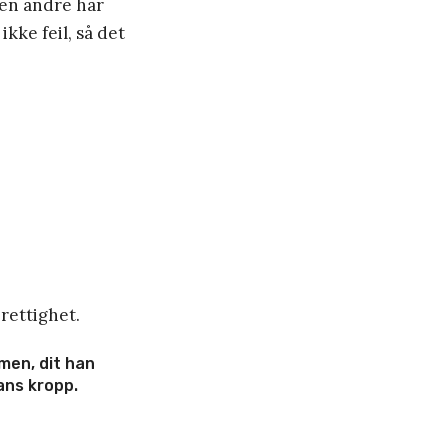
den andre har
ke feil, så det
 rettighet.
mmen, dit han
ans kropp.