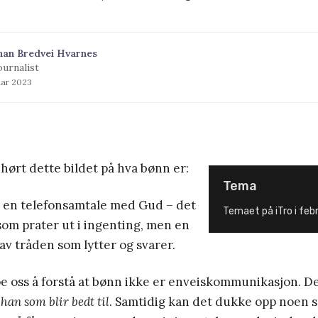
han Bredvei Hvarnes
ournalist
uar 2023
hørt dette bildet på hva bønn er:
Tema
a en telefonsamtale med Gud – det
Temaet på iTro i febr
 som prater ut i ingenting, men en
av tråden som lytter og svarer.
pe oss å forstå at bønn ikke er enveiskommunikasjon. De
n
han som blir bedt til
. Samtidig kan det dukke opp noen 