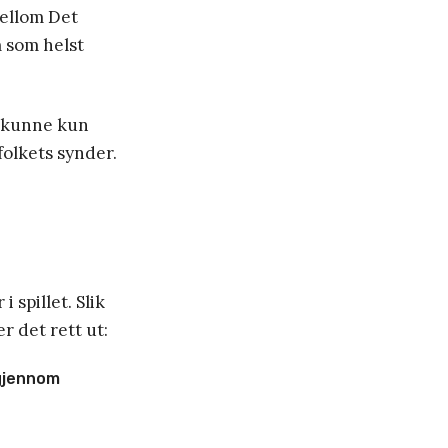
mellom Det
m som helst
te kunne kun
folkets synder.
 spillet. Slik
r det rett ut:
 gjennom