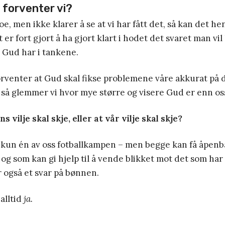
 forventer vi?
e, men ikke klarer å se at vi har fått det, så kan det he
et er fort gjort å ha gjort klart i hodet det svaret man vil
 Gud har i tankene.
forventer at Gud skal fikse problemene våre akkurat på 
s, så glemmer vi hvor mye større og visere Gud er enn os
s vilje skal skje, eller at vår vilje skal skje?
 kun én av oss fotballkampen – men begge kan få åpenb
, og som kan gi hjelp til å vende blikket mot det som har
r også et svar på bønnen.
 alltid
ja.