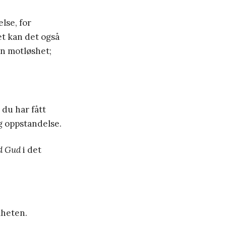
lse, for
t kan det også
en motløshet;
 du har fått
og oppstandelse.
d Gud
i det
lheten.