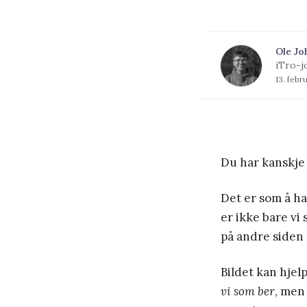
Ole Jo
iTro-j
13. febr
Du har kanskje 
Det er som å h
er ikke bare vi
på andre siden 
Bildet kan hjel
vi som ber
, me