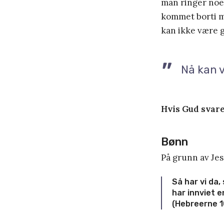
man ringer noen
kommet borti m
kan ikke være 
Nå kan v
Hvis Gud svarer
Bønn
På grunn av Jes
Så har vi da,
har innviet 
(Hebreerne 1