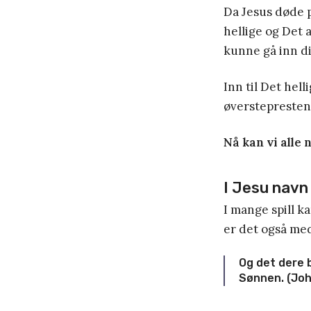
Da Jesus døde p
hellige og Det a
kunne gå inn di
Inn til Det hel
øverstepresten 
Nå kan vi alle 
I Jesu navn
I mange spill k
er det også med
Og det dere b
Sønnen. (Joh