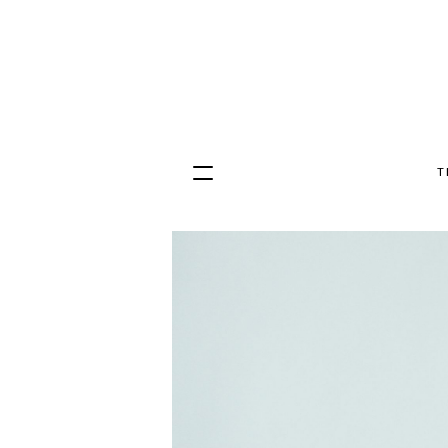
T
Hopp
til
innhold