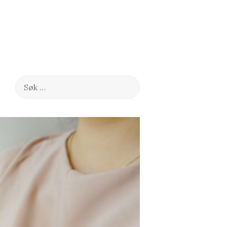
Søk
etter: