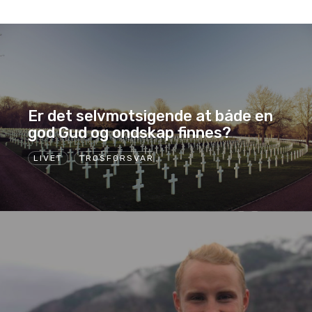
Er det selvmotsigende at både en
god Gud og ondskap finnes?
LIVET
TROSFORSVAR