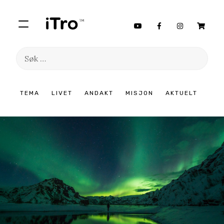
Søk
etter:
Hopp
TEMA
LIVET
ANDAKT
MISJON
AKTUELT
til
innhold