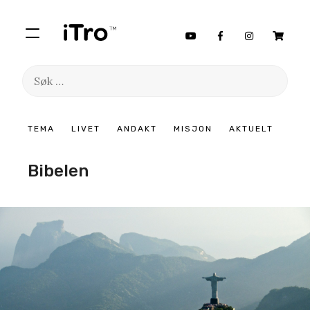
Søk
etter:
Hopp
TEMA
LIVET
ANDAKT
MISJON
AKTUELT
til
innhold
Bibelen