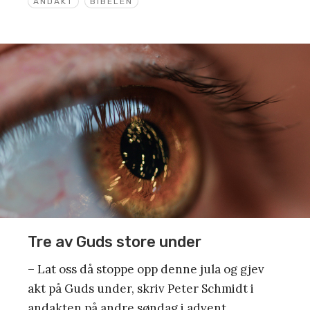
ANDAKT
BIBELEN
Tre av Guds store under
– Lat oss då stoppe opp denne jula og gjev
akt på Guds under, skriv Peter Schmidt i
andakten på andre søndag i advent.