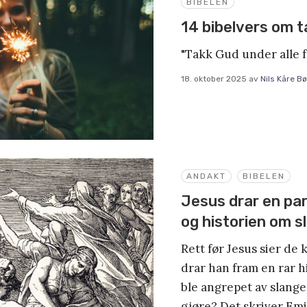
BIBELEN
14 bibelvers om 
"Takk Gud under alle f
18. oktober 2025
av
Nils Kåre B
ANDAKT
BIBELEN
Jesus drar en par
og historien om s
Rett før Jesus sier de 
drar han fram en rar h
ble angrepet av slange
gjøre? Det skriver Emi