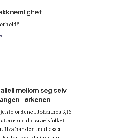
takknemlighet
orhold!"
øe
allell mellom seg selv
langen i ørkenen
kjente ordene i Johannes 3,16,
istorie om da Israelsfolket
r. Hva har den med oss å
l Nistad om i dagens and