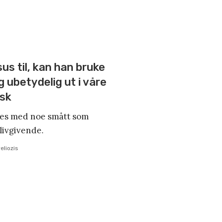
sus til, kan han bruke
g ubetydelig ut i våre
isk
es med noe smått som
 livgivende.
eliozis