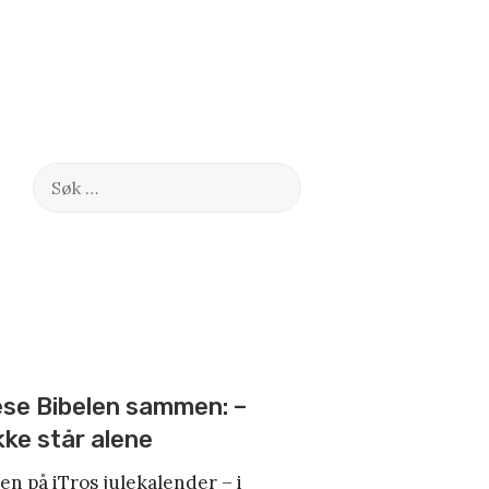
Søk
etter:
lese Bibelen sammen: –
kke står alene
en på iTros julekalender – i