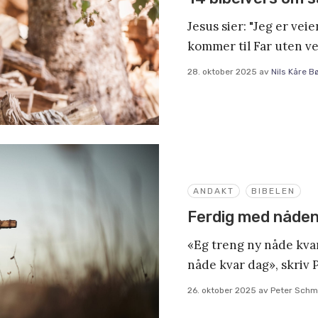
Jesus sier: "Jeg er vei
kommer til Far uten v
28. oktober 2025
av
Nils Kåre B
ANDAKT
BIBELEN
Ferdig med nåde
«Eg treng ny nåde kvar
nåde kvar dag», skriv 
26. oktober 2025
av
Peter Schm