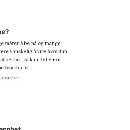
be?
ge måter å be på og mange
være vanskelig å vite hvordan
kal be om. Da kan det være
 se hva den si
n Kristensen
sannhet