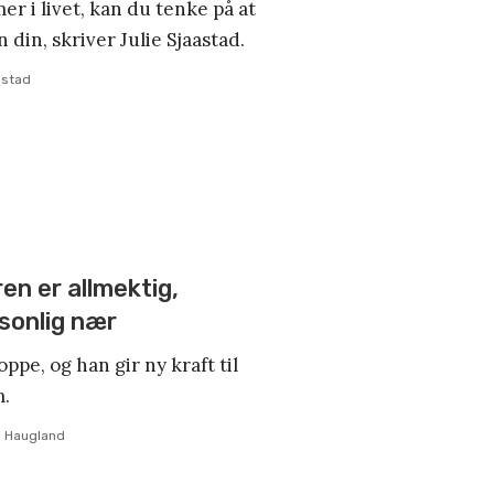
r i livet, kan du tenke på at
n din, skriver Julie Sjaastad.
astad
n er allmektig,
rsonlig nær
pe, og han gir ny kraft til
m.
n Haugland