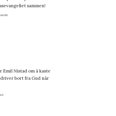
kasevangeliet sammen!
Sande
r Emil Nistad om å kaste
 driver bort fra Gud når
tad