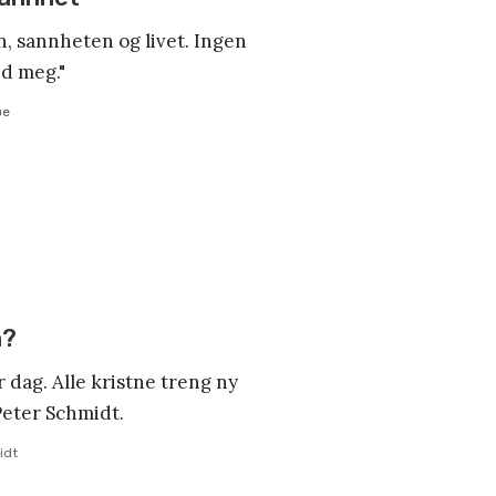
en, sannheten og livet. Ingen
ed meg."
øe
n?
 dag. Alle kristne treng ny
Peter Schmidt.
idt