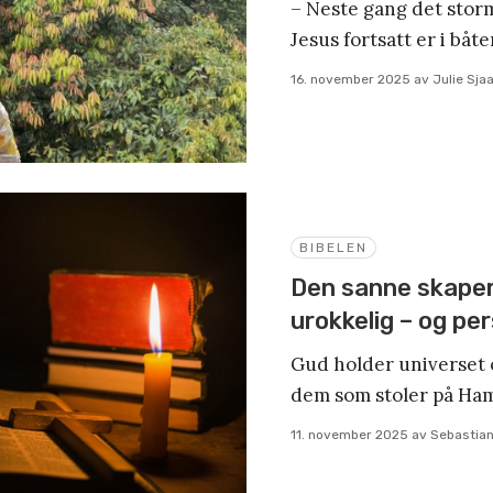
– Neste gang det storme
Jesus fortsatt er i båte
16. november 2025
av
Julie Sja
BIBELEN
Den sanne skapere
urokkelig – og pe
Gud holder universet op
dem som stoler på Ha
11. november 2025
av
Sebastia