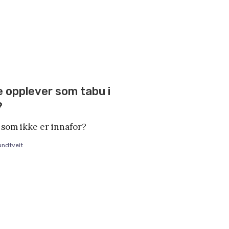
e opplever som tabu i
?
 som ikke er innafor?
ndtveit