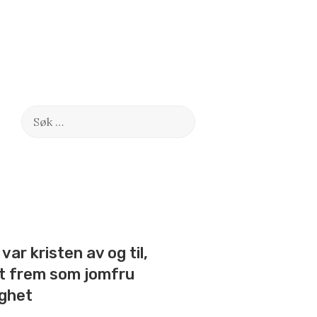
Søk
etter:
var kristen av og til,
tt frem som jomfru
ghet